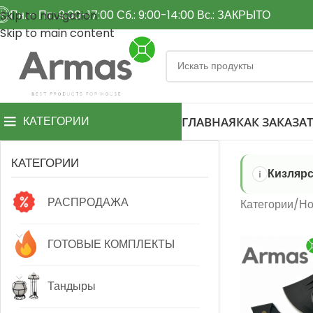
Пн. - Пт.: 9:00-17:00 Сб.: 9:00-14:00 Вс.: ЗАКРЫТО
Skip to navigation
Skip to main content
КАТЕГОРИИ
ГЛАВНАЯ
КАК ЗАКАЗАТ
КАТЕГОРИИ
Кизлярс
РАСПРОДАЖА
Категории
Но
ГОТОВЫЕ КОМПЛЕКТЫ
Тандыры