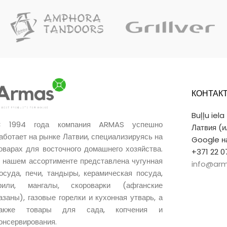
КОНТАК
Buļļu iela
 1994 года компания ARMAS успешно
Латвия (
аботает на рынке Латвии, специализируясь на
Google на
оварах для восточного домашнего хозяйства.
+371 22 0
 нашем ассортименте представлена чугунная
info@arm
осуда, печи, тандыры, керамическая посуда,
рили, мангалы, скороварки (афганские
азаны), газовые горелки и кухонная утварь, а
также товары для сада, копчения и
онсервирования.