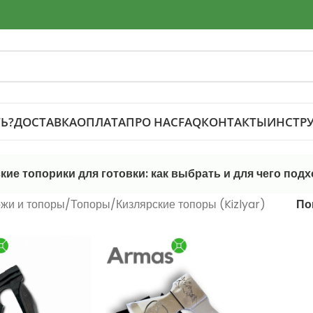
Ь?
ДОСТАВКА
ОПЛАТА
ПРО НАС
FAQ
КОНТАКТЫ
ИНСТР
кие топорики для готовки: как выбрать и для чего подх
жи и топоры
Топоры
Кизлярские топоры (Kizlyar)
По