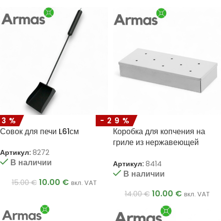
33%
-29%
Совок для печи L61см
Коробка для копчения на
гриле из нержавеющей
стали
Артикул:
8272
В наличии
Артикул:
8414
В наличии
10.00
€
15.00
€
вкл. VAT
10.00
€
14.00
€
вкл. VAT