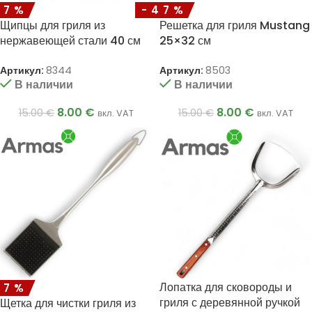
47%
-47%
Щипцы для гриля из
Решетка для гриля Mustang
нержавеющей стали 40 см
25×32 см
Артикул:
8344
Артикул:
8503
В наличии
В наличии
8.00
€
8.00
€
15.00
€
15.00
€
вкл. VAT
вкл. VAT
Лопатка для сковороды и
47%
гриля с деревянной ручкой
Щетка для чистки гриля из