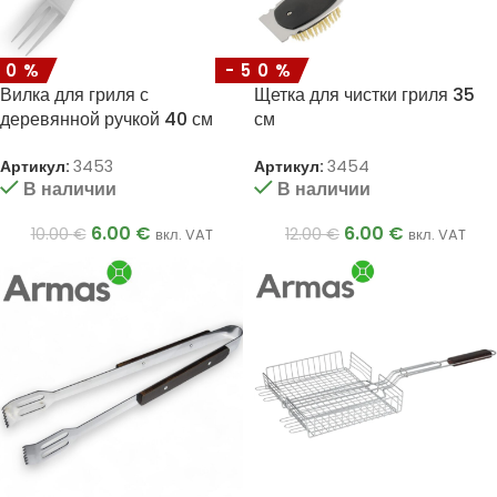
40%
-50%
Вилка для гриля с
Щетка для чистки гриля 35
деревянной ручкой 40 см
см
Артикул:
3453
Артикул:
3454
В наличии
В наличии
6.00
€
6.00
€
10.00
€
12.00
€
вкл. VAT
вкл. VAT