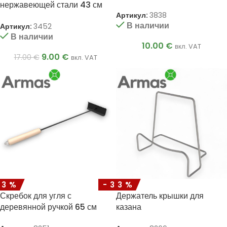
46 см
нержавеющей стали 43 см
Артикул:
3838
В наличии
Артикул:
3452
В наличии
10.00
€
вкл. VAT
9.00
€
17.00
€
вкл. VAT
33%
-33%
Скребок для угля с
Держатель крышки для
деревянной ручкой 65 см
казана