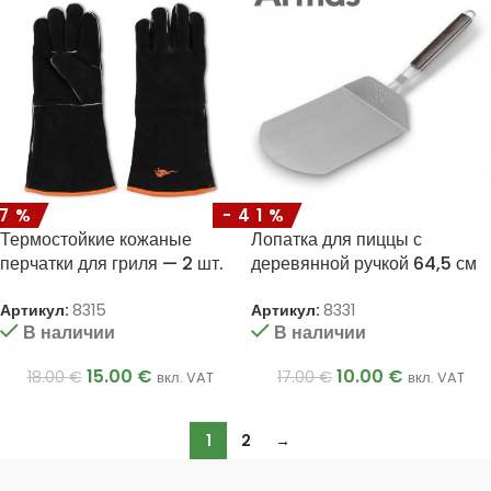
17%
-41%
Термостойкие кожаные
Лопатка для пиццы с
перчатки для гриля — 2 шт.
деревянной ручкой 64,5 см
Артикул:
8315
Артикул:
8331
В наличии
В наличии
15.00
€
10.00
€
18.00
€
17.00
€
вкл. VAT
вкл. VAT
1
2
→