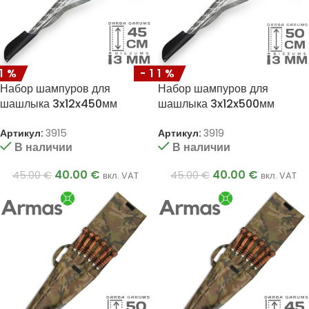
11%
-11%
Набор шампуров для
Набор шампуров для
шашлыка 3x12x450мм
шашлыка 3x12x500мм
Артикул:
3915
Артикул:
3919
В наличии
В наличии
40.00
€
40.00
€
45.00
€
45.00
€
вкл. VAT
вкл. VAT