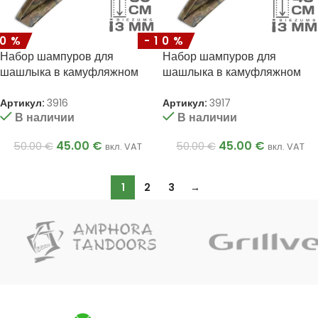
10%
-10%
Набор шампуров для
Набор шампуров для
шашлыка в камуфляжном
шашлыка в камуфляжном
чехле 3x12x500мм
чехле 3x12x450мм
Артикул:
3916
Артикул:
3917
В наличии
В наличии
45.00
€
45.00
€
50.00
€
50.00
€
вкл. VAT
вкл. VAT
1
2
3
→