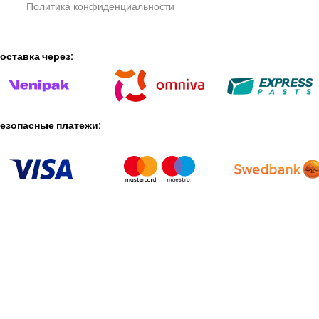
Политика конфиденциальности
оставка через:
езопасные платежи:
© 2025 ARMAS SIA (40103119172). Все права
защищены.