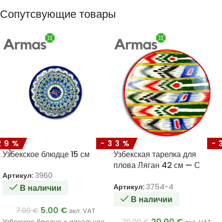
Сопутсвующие товары
29%
-33%
-
Узбекское блюдце 15 см
Узбекская тарелка для
плова Ляган 42 см — С
красочным орнаментом
Артикул:
3960
Артикул:
3754-4
В наличии
В наличии
5.00
€
7.00
€
вкл. VAT
20.00
€
Узбекское блюдце - идеальное
30.00
€