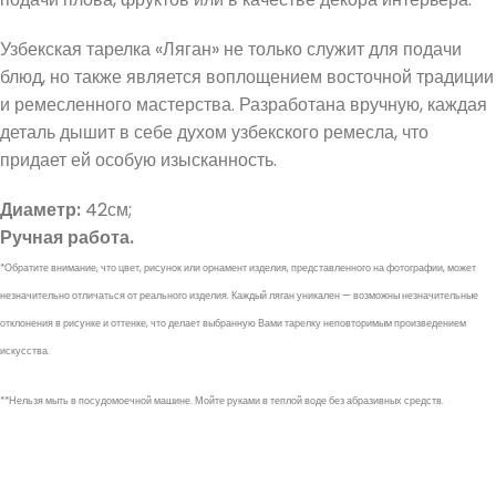
Узбекская тарелка «Ляган» не только служит для подачи
блюд, но также является воплощением восточной традиции
и ремесленного мастерства. Разработана вручную, каждая
деталь дышит в себе духом узбекского ремесла, что
придает ей особую изысканность.
Диаметр:
42см;
Ручная работа.
*Обратите внимание, что цвет, рисунок или орнамент изделия, представленного на фотографии, может
незначительно отличаться от реального изделия. Каждый ляган уникален — возможны незначительные
отклонения в рисунке и оттенке, что делает выбранную Вами тарелку неповторимым произведением
искусства.
**Нельзя мыть в посудомоечной машине. Мойте руками в теплой воде без абразивных средств.