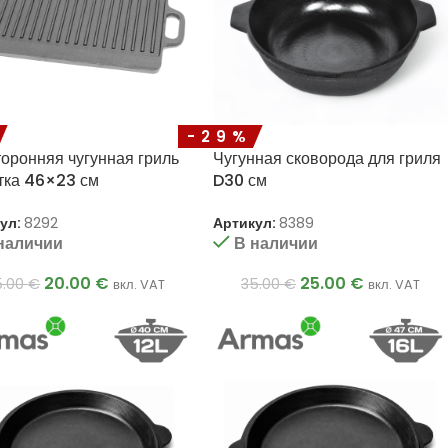
-29%
оронняя чугунная гриль
Чугунная сковорода для гриля
тка 46×23 см
D30 см
ул:
8292
Артикул:
8389
наличии
В наличии
20.00
€
25.00
€
5.00
€
35.00
€
вкл. VAT
вкл. VAT