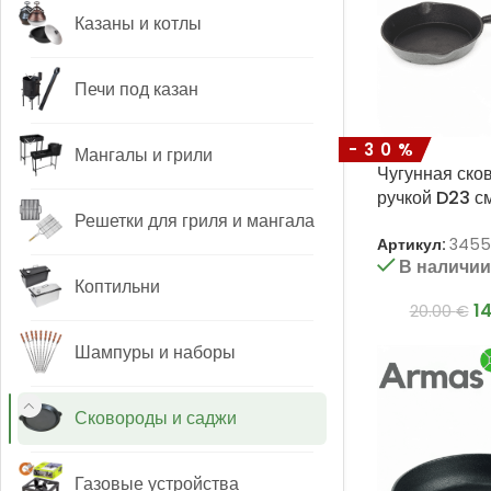
Казаны и котлы
Печи под казан
-30%
Мангалы и грили
Чугунная ско
ручкой D23 с
Решетки для гриля и мангала
Артикул:
3455
В наличи
Коптильни
1
20.00
€
Шампуры и наборы
Сковороды и саджи
Газовые устройства