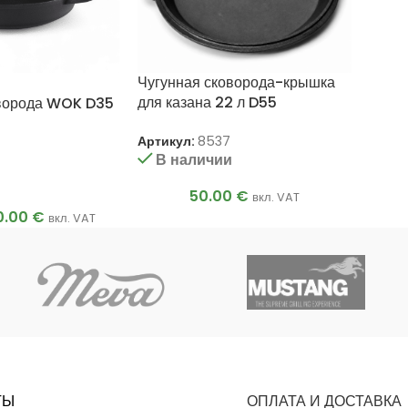
Чугунная сковорода-крышка
для казана 22 л D55
оворода WOK D35
Артикул:
8537
В наличии
и
50.00
€
вкл. VAT
0.00
€
вкл. VAT
ТЫ
ОПЛАТА И ДОСТАВКА