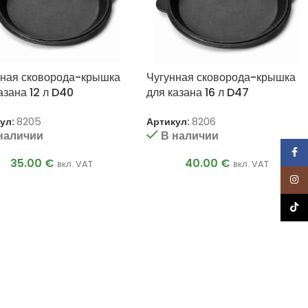
нная сковорода-крышка
Чугунная сковорода-крышка
азана 12 л D40
для казана 16 л D47
ул:
8205
Артикул:
8206
наличии
В наличии
Face
35.00
€
40.00
€
вкл. VAT
вкл. VAT
Inst
TikTo