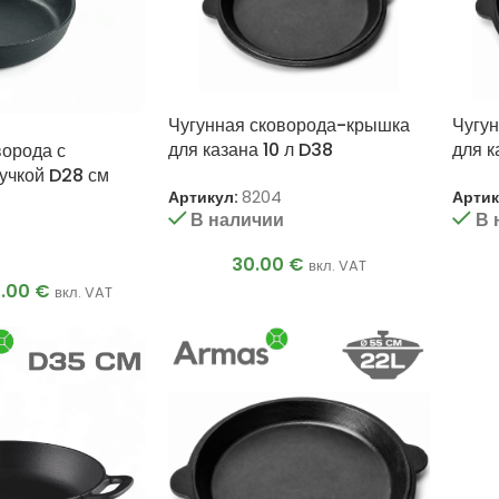
Чугунная сковорода-крышка
Чугу
для казана 10 л D38
для к
ворода с
учкой D28 см
Артикул:
8204
Артик
В наличии
В 
и
30.00
€
вкл. VAT
5.00
€
вкл. VAT