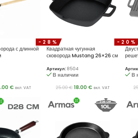
-28%
-20%
ворода с длинной
Квадратная чугунная
Двуст
м
сковорода Mustang 26×26 см
реше
Артикул:
8504
Артик
и
В наличии
В 
4.00
€
18.00
€
25.00
€
2
вкл. VAT
вкл. VAT