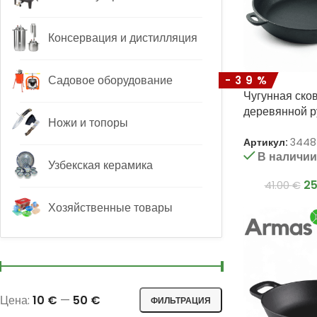
Консервация и дистилляция
Садовое оборудование
-39%
Чугунная ско
деревянной р
Ножи и топоры
«EXCLUSIVE»
Артикул:
3448
В наличи
Узбекская керамика
2
41.00
€
Хозяйственные товары
Цена:
10 €
—
50 €
ФИЛЬТРАЦИЯ