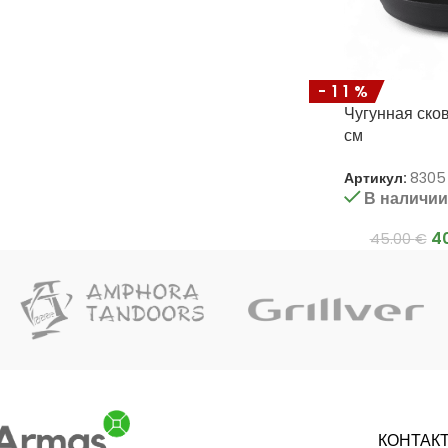
-11%
Чугунная ск
см
Артикул:
8305
В наличи
4
45.00
€
КОНТАК