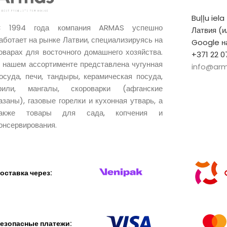
Buļļu iela
 1994 года компания ARMAS успешно
Латвия (
аботает на рынке Латвии, специализируясь на
Google на
оварах для восточного домашнего хозяйства.
+371 22 0
 нашем ассортименте представлена чугунная
info@arm
осуда, печи, тандыры, керамическая посуда,
рили, мангалы, скороварки (афганские
азаны), газовые горелки и кухонная утварь, а
также товары для сада, копчения и
онсервирования.
оставка через:
езопасные платежи: