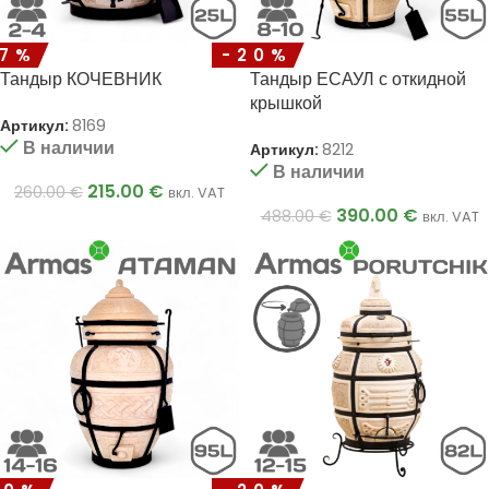
17%
-20%
Тандыр КОЧЕВНИК
Тандыр ЕСАУЛ с откидной
крышкой
Артикул:
8169
В наличии
Артикул:
8212
В наличии
215.00
€
260.00
€
вкл. VAT
390.00
€
488.00
€
вкл. VAT