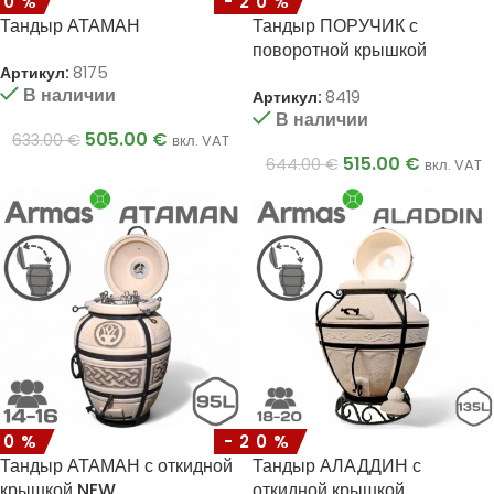
20%
-20%
Тандыр АТАМАН
Тандыр ПОРУЧИК с
поворотной крышкой
Артикул:
8175
В наличии
Артикул:
8419
В наличии
505.00
€
633.00
€
вкл. VAT
515.00
€
644.00
€
вкл. VAT
20%
-20%
Тандыр АТАМАН с откидной
Тандыр АЛАДДИН с
крышкой NEW
откидной крышкой