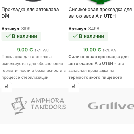
Прокладка для автоклава
Силиконовая прокладка для
D14
автоклавов A и UTEH
Артикул:
8199
Артикул:
8498
В наличии
В наличии
9.00
€
10.00
€
вкл. VAT
вкл. VAT
Прокладка для автоклава
Силиконовая прокладка для
используется для обеспечения
автоклавов A и UTEH
- это
герметичности и безопасности в
запасная прокладка из
процессе стерилизации.
термостойкого пищевого
силикона
, предназначенная
для более плотного соединения
крышки и корпуса. Подходит
для автоклавов серий
UTEH
и
A
.