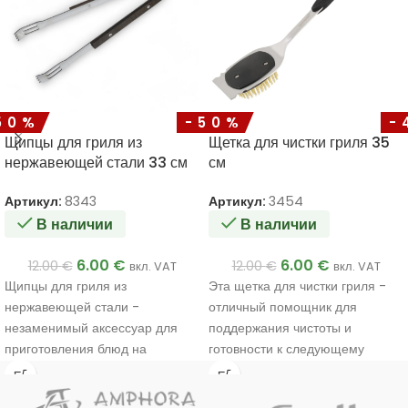
50%
-50%
-
Щипцы для гриля из
Щетка для чистки гриля 35
нержавеющей стали 33 см
см
Артикул:
8343
Артикул:
3454
В наличии
В наличии
6.00
€
6.00
€
12.00
€
12.00
€
вкл. VAT
вкл. VAT
Щипцы для гриля из
Эта щетка для чистки гриля -
нержавеющей стали -
отличный помощник для
незаменимый аксессуар для
поддержания чистоты и
приготовления блюд на
готовности к следующему
открытом воздухе.
сеансу гриля. Изготовленная из
высококачественной