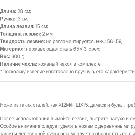
Длина:
28 см;
Ручка:
13 см;
Длина лезвия:
15 см;
Толщина лезвия:
2 мм;
Твердость лезвия:
не регламентируется, HRC 58-59;
Материал:
нержавеющая сталь 65×13, орех;
Вес:
300 г;
Наличие чехла:
кожаный чехол в комплекте.
*Поскольку изделие изготовлено вручную, его характеристи
Ножи из таких сталей, как Х12МФ, ШХ15, дамаск и булат, т
После использования вымойте лезвие, вытрите насухо и см
Особое внимание следует уделять ножам с деревянными ру
защиты деревянной ручки рекомендуется обработать ее льн