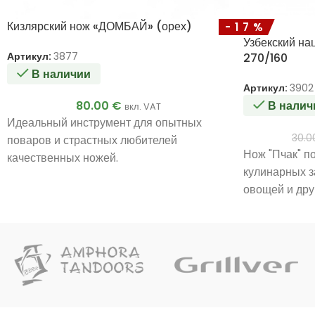
Кизлярский нож «ДОМБАЙ» (орех)
-17%
Узбекский на
Артикул:
3877
270/160
В наличии
Артикул:
3902
80.00
€
В налич
вкл. VAT
Идеальный инструмент для опытных
30.
поваров и страстных любителей
Нож "Пчак" п
качественных ножей.
кулинарных з
Ручная работа мастера.
овощей и дру
Уникальное качество.
уникальный д
Очень хороший подарок.
обеспечивают
эффективност
Ручная рабо
Уникальное 
Очень хорош