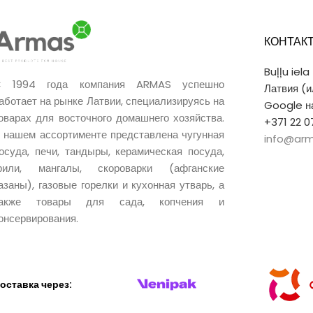
КОНТАК
Buļļu iela
 1994 года компания ARMAS успешно
Латвия (
аботает на рынке Латвии, специализируясь на
Google на
оварах для восточного домашнего хозяйства.
+371 22 0
 нашем ассортименте представлена чугунная
info@arm
осуда, печи, тандыры, керамическая посуда,
рили, мангалы, скороварки (афганские
азаны), газовые горелки и кухонная утварь, а
также товары для сада, копчения и
онсервирования.
оставка через: