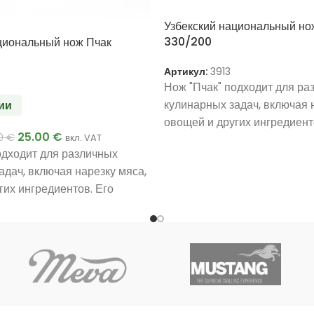
Узбекский национальный но
330/200
циональный нож Пчак
Артикул:
3913
Нож "Пчак" подходит для ра
кулинарных задач, включая 
ии
овощей и других ингредиент
25.00
€
00
€
вкл. VAT
уникальный дизайн и матер
одходит для различных
обеспечивают прочность и
адач, включая нарезку мяса,
эффективность в использов
гих ингредиентов. Его
Ручная работа мастера.
изайн и материалы
Уникальное качество.
 прочность и
Очень хороший подарок.
ь в использовании.
та мастера.
качество.
ий подарок.