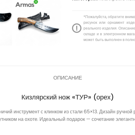
*Пожалуйста, обратите вним
рисунок или орнамент изде
реального изделия. Описание
складе и в электронном мага
может быть выполнен в полн
ОПИСАНИЕ
Кизлярский нож «ТУР» (орех)
ичий инструмент с клинком из стали 65×13. Дизайн ручно
тником на охоте. Идеальный подарок — сочетание элегант