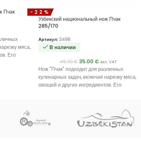
ж Пчак
-22%
Узбекский национальный нож Пчак
285/170
зличных
Артикул:
3498
нарезку мяса,
В наличии
ов. Его
35.00
€
45.00
€
иалы
вкл. VAT
Нож "Пчак" подходит для различных
кулинарных задач, включая нарезку мяса,
ании.
овощей и других ингредиентов. Его
уникальный дизайн и материалы
обеспечивают прочность и
эффективность в использовании.
Ручная работа мастера.
Уникальное качество.
Очень хороший подарок.