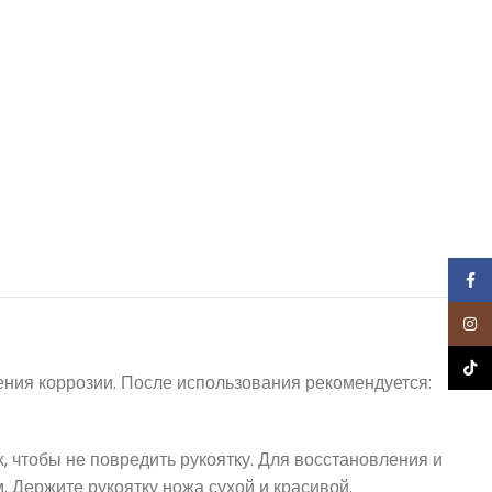
Face
Inst
TikTo
щения коррозии. После использования рекомендуется:
 чтобы не повредить рукоятку. Для восстановления и
 Держите рукоятку ножа сухой и красивой.