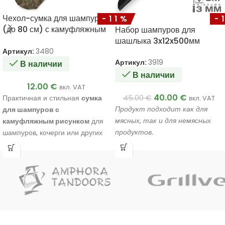
Чехол-сумка для шампуров
-11%
-
(до 80 см) с камуфляжным
Набор шампуров для
рисунком
шашлыка 3x12x500мм
Артикул:
3480
Артикул:
3919
В наличии
В наличии
12.00
€
вкл. VAT
40.00
€
Практичная и стильная
сумка
45.00
€
вкл. VAT
Продукт подходит как для
для шампуров с
мясных, так и для немясных
камуфляжным рисунком
для
продуктов.
шампуров, кочерги или других
аксессуаров для гриля длиной
до
80 см
.