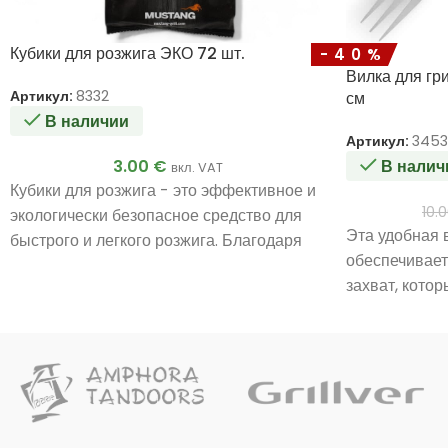
Кубики для розжига ЭКО 72 шт.
-40%
Вилка для гр
Артикул:
8332
см
В наличии
Артикул:
3453
3.00
€
В налич
вкл. VAT
Кубики для розжига - это эффективное и
10.
экологически безопасное средство для
Эта удобная 
быстрого и легкого розжига. Благодаря
обеспечивае
своему натуральному составу, они не
захват, кото
содержат вредных веществ, нетоксичны и
переворачив
не имеют неприятного запаха,
большие куск
обеспечивая безопасность и комфорт при
использовании. Идеальный выбор для
разжигания костров, печей, грилей и
каминов как в помещении, так и на
открытом воздухе.