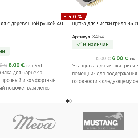
-50%
иля с деревянной ручкой 40
Щетка для чистки гриля 35 
Артикул:
3454
В наличии
ии
6.00
€
12.00
€
вкл.
6.00
€
00
€
Эта щетка для чистки гриля
вкл. VAT
вилка для барбекю
помощник для поддержания 
т прочный и комфортный
готовности к следующему се
рый поможет вам легко
Изготовленная из высокока
ать и перемещать даже
нержавеющей стали, она до
и мяса.
эффективна даже в самых 
условиях.