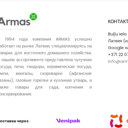
КОНТАК
Buļļu iela
 1994 года компания ARMAS успешно
Латвия (
аботает на рынке Латвии, специализируясь на
Google на
оварах для восточного домашнего хозяйства.
+371 22 0
 нашем ассортименте представлена чугунная
info@arm
осуда, печи, тандыры, керамическая посуда,
рили, мангалы, скороварки (афганские
азаны), газовые горелки и кухонная утварь, а
также товары для сада, копчения и
онсервирования.
оставка через: