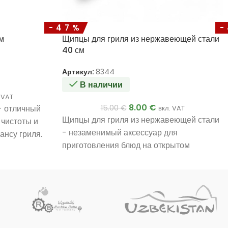
-47%
см
Щипцы для гриля из нержавеющей стали
40 см
Артикул:
8344
В наличии
 VAT
8.00
€
 - отличный
15.00
€
вкл. VAT
Щипцы для гриля из нержавеющей стали
чистоты и
- незаменимый аксессуар для
ансу гриля.
приготовления блюд на открытом
чественной
воздухе.
лговечна и
сложных