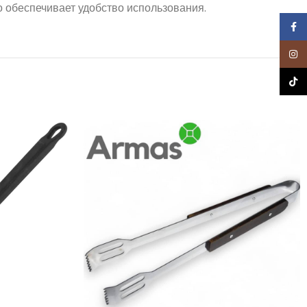
то обеспечивает удобство использования.
Face
Inst
TikTo