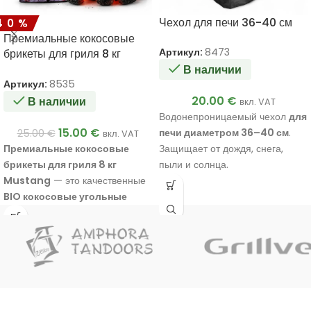
Чехол для печи 36-40 см
40%
Премиальные кокосовые
Артикул:
8473
брикеты для гриля 8 кг
Mustang
В наличии
Артикул:
8535
20.00
€
В наличии
вкл. VAT
Водонепроницаемый чехол
для
15.00
€
печи диаметром 36–40 см
.
25.00
€
вкл. VAT
Премиальные кокосовые
Защищает от дождя, снега,
брикеты для гриля 8 кг
пыли и солнца.
Mustang
— это качественные
BIO кокосовые угольные
брикеты
, которые
на 100% без
древесины
и изготовлены из
кокосовой скорлупы. Они
обеспечивают
быстрый
розжиг за 15–20 минут
,
высокую температуру для
гриля
и
длительное горение