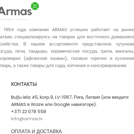
до примерно 3 часов
. Мало
дыма, мало золы, очень чистое
горение и отсутствие
химических добавок делают их
 1994 года компания ARMAS успешно работает на рынке
отличным выбором для более
атвии, специализируясь на товарах для восточного домашнего
удобного и качественного
озяйства. В нашем ассортименте представлена чугунная
гриллинга.
осуда, печи, тандыры, керамическая посуда, грили, мангалы,
короварки (афганские казаны), газовые горелки и кухонная
тварь, а также товары для сада, копчения и консервирования.
КОНТАКТЫ
Buļļu iela 45, korp.9, LV-1067, Рига, Латвия (или введите
ARMAS в Waze или Google навигаторе).
+371 22 078 558
info@armas.lv
ОПЛАТА И ДОСТАВКА