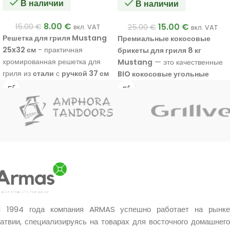
В наличии
В наличии
8.00
€
15.00
€
15.00
€
25.00
€
вкл. VAT
вкл. VAT
Решетка для гриля Mustang
Премиальные кокосовые
25x32 см
- практичная
брикеты для гриля 8 кг
хромированная решетка для
Mustang
— это качественные
гриля из
стали
с
ручкой 37 см
BIO кокосовые угольные
из эвкалиптового дерева.
брикеты
, которые
на 100% без
Подходит для овощей, рыбы и
древесины
и изготовлены из
мяса.
кокосовой скорлупы. Они
обеспечивают
быстрый
розжиг за 15–20 минут
,
высокую температуру для
гриля
и
длительное горение
до примерно 3 часов
. Мало
дыма, мало золы, очень чистое
горение и отсутствие
химических добавок делают их
 1994 года компания ARMAS успешно работает на рынке
отличным выбором для более
атвии, специализируясь на товарах для восточного домашнего
удобного и качественного