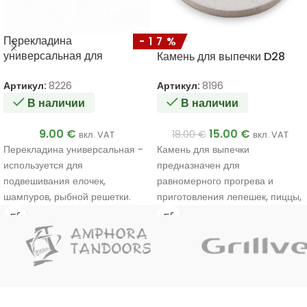
Перекладина
-17%
универсальная для
Камень для выпечки D28
тандыров 60см
Артикул:
8226
Артикул:
8196
В наличии
В наличии
9.00
€
15.00
€
18.00
€
вкл. VAT
вкл. VAT
Перекладина универсальная -
Камень для выпечки
используется для
предназначен для
подвешивания елочек,
равномерного прогрева и
шампуров, рыбной решетки.
приготовления лепешек, пиццы,
Подходит ко всем моделям,
хачапури и других блюд в
кроме ДОНСКОЙ и КОЧЕВНИК.
тандыре.