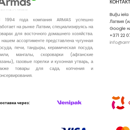
КОНТАК
Buļļu iela
 1994 года компания ARMAS успешно
Латвия (
аботает на рынке Латвии, специализируясь на
Google на
оварах для восточного домашнего хозяйства.
+371 22 0
 нашем ассортименте представлена чугунная
info@arm
осуда, печи, тандыры, керамическая посуда,
рили, мангалы, скороварки (афганские
азаны), газовые горелки и кухонная утварь, а
также товары для сада, копчения и
онсервирования.
оставка через: