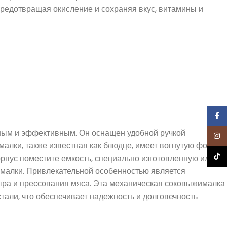
предотвращая окисление и сохраняя вкус, витамины и
Face
льным и эффективным. Он оснащен удобной ручкой
Inst
алки, также известная как блюдце, имеет вогнутую форму
TikTo
корпус поместите емкость, специально изготовленную или
ималки. Привлекательной особенностью является
сыра и прессования мяса. Эта механическая соковыжималка
 стали, что обеспечивает надежность и долговечность