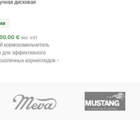
учная дисковая
ии
100.00
€
вкл. VAT
й кормоизмельчитель
н для эффективного
различных корнеплодов -
, кабачков и других - для
я корма для скота и птицы
их подворьях, так и на
х.