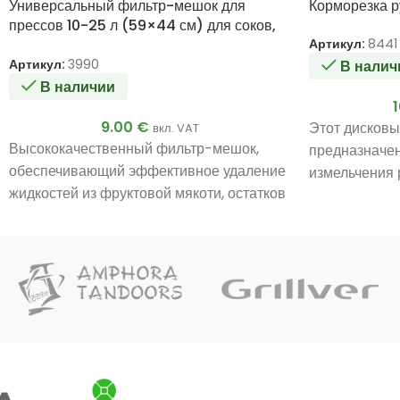
Универсальный фильтр-мешок для
Корморезка р
прессов 10-25 л (59×44 см) для соков,
вина и молочных продуктов
Артикул:
8441
Артикул:
3990
В налич
В наличии
9.00
€
Этот дисковы
вкл. VAT
Высококачественный фильтр-мешок,
предназначе
обеспечивающий эффективное удаление
измельчения 
жидкостей из фруктовой мякоти, остатков
свеклы, тыквы
овощей и других твердых примесей.
приготовлени
Подходит для отжима сока, производства
как в небольш
домашнего вина и фильтрации молока.
малых ферма