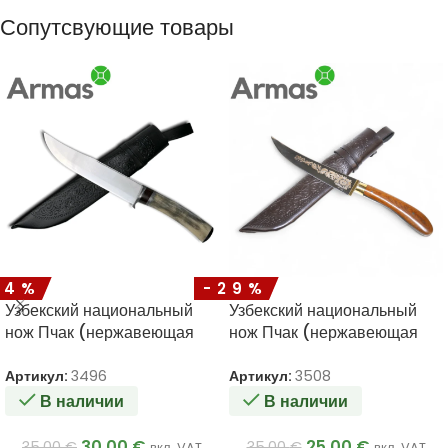
Сопутсвующие товары
14%
-29%
Узбекский национальный
Узбекский национальный
нож Пчак (нержавеющая
нож Пчак (нержавеющая
сталь) 285/175
сталь) 270/140
Артикул:
3496
Артикул:
3508
В наличии
В наличии
30.00
€
25.00
€
35.00
€
35.00
€
вкл. VAT
вкл. VAT