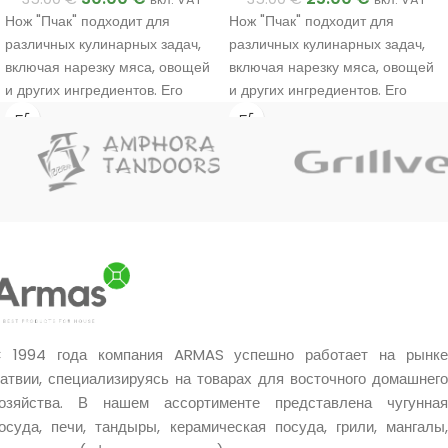
Нож "Пчак" подходит для
Нож "Пчак" подходит для
различных кулинарных задач,
различных кулинарных задач,
включая нарезку мяса, овощей
включая нарезку мяса, овощей
и других ингредиентов. Его
и других ингредиентов. Его
уникальный дизайн и
уникальный дизайн и
материалы обеспечивают
материалы обеспечивают
прочность и эффективность в
прочность и эффективность в
использовании.
использовании.
Ручная работа мастера.
Ручная работа мастера.
Уникальное качество.
Уникальное качество.
Очень хороший подарок.
Очень хороший подарок.
 1994 года компания ARMAS успешно работает на рынке
атвии, специализируясь на товарах для восточного домашнего
озяйства. В нашем ассортименте представлена чугунная
осуда, печи, тандыры, керамическая посуда, грили, мангалы,