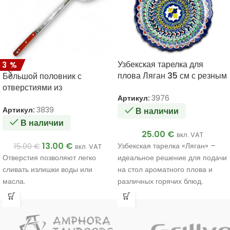
Узбекская тарелка для
13%
плова Ляган 35 см с резным
Большой половник с
краем – ручная работа,
отверстиями из
восточный орнамент
Артикул:
3976
нержавеющей стали 50см
Артикул:
3839
В наличии
В наличии
25.00
€
вкл. VAT
13.00
€
Узбекская тарелка «Ляган» –
15.00
€
вкл. VAT
Отверстия позволяют легко
идеальное решение для подачи
сливать излишки воды или
на стол ароматного плова и
масла.
различных горячих блюд.