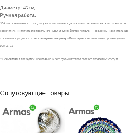
Диаметр:
42см;
Ручная работа.
*Обратите внимание, что цвет, рисунок или орнамент изделия, представленного на фотографии, может
незначительно отличаться от реального изделия. Каждый ляган уникален — возможны незначительные
отклонения в рисунке и оттенке, что делает выбранную Вами тарелку неповторимым произведением
искусства.
**Нельзя мыть в посудомоечной машине. Мойте руками в теплой воде без абразивных средств.
Сопутсвующие товары