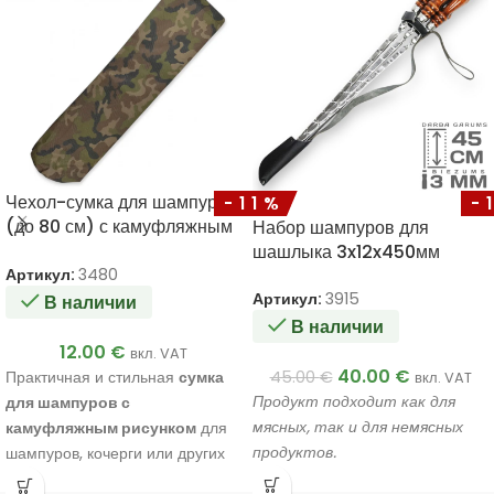
Чехол-сумка для шампуров
-11%
-
(до 80 см) с камуфляжным
Набор шампуров для
рисунком
шашлыка 3x12x450мм
Артикул:
3480
Артикул:
3915
В наличии
В наличии
12.00
€
вкл. VAT
40.00
€
Практичная и стильная
сумка
45.00
€
вкл. VAT
Продукт подходит как для
для шампуров с
мясных, так и для немясных
камуфляжным рисунком
для
продуктов.
шампуров, кочерги или других
аксессуаров для гриля длиной