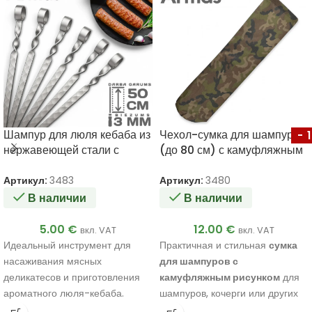
Шампур для люля кебаба из
Чехол-сумка для шампуров
-
нержавеющей стали с
(до 80 см) с камуфляжным
кольцом 3x20x500 мм
рисунком
Артикул:
3483
Артикул:
3480
В наличии
В наличии
5.00
€
12.00
€
вкл. VAT
вкл. VAT
Идеальный инструмент для
Практичная и стильная
сумка
насаживания мясных
для шампуров с
деликатесов и приготовления
камуфляжным рисунком
для
ароматного люля-кебаба.
шампуров, кочерги или других
аксессуаров для гриля длиной