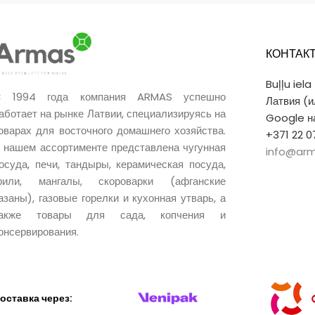
КОНТАК
Buļļu iela
 1994 года компания ARMAS успешно
Латвия (
аботает на рынке Латвии, специализируясь на
Google на
оварах для восточного домашнего хозяйства.
+371 22 0
 нашем ассортименте представлена чугунная
info@arm
осуда, печи, тандыры, керамическая посуда,
рили, мангалы, скороварки (афганские
азаны), газовые горелки и кухонная утварь, а
также товары для сада, копчения и
онсервирования.
оставка через: