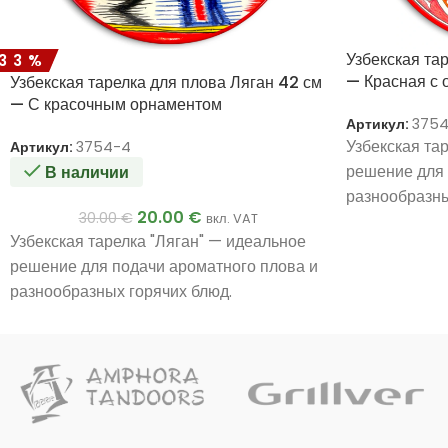
Узбекская та
-33%
— Красная с 
Узбекская тарелка для плова Ляган 42 см
— С красочным орнаментом
Артикул:
3754
Узбекская та
Артикул:
3754-4
решение для 
В наличии
разнообразны
20.00
€
30.00
€
вкл. VAT
Узбекская тарелка "Ляган" — идеальное
решение для подачи ароматного плова и
разнообразных горячих блюд.