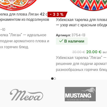
релка для плова Ляган 42 см
-33%
орнаментом из подсолнухов
Узбекская тарелка для плов
— узор икат с красным обод
-10
релка "Ляган" — идеальное
Артикул:
3754-13
подачи ароматного плова и
В наличии
х горячих блюд.
20.00
€
30.00
€
вк
Узбекская тарелка "Ляган" 
решение для подачи аромат
разнообразных горячих блюд