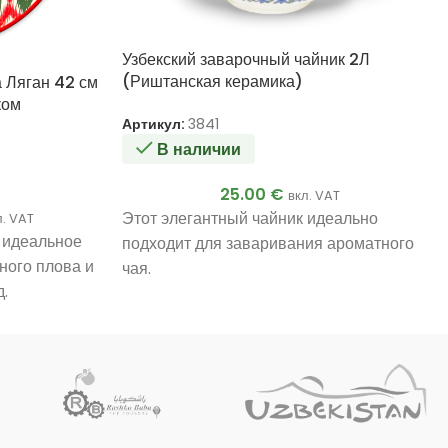
Узбекский заварочный чайник 2Л
(Риштанская керамика)
а Ляган 42 см
ком
Артикул:
3841
В наличии
25.00
€
вкл. VAT
Этот элегантный чайник идеально
л. VAT
— идеальное
подходит для заваривания ароматного
ного плова и
чая.
.