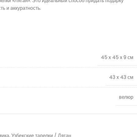
релки «Ляган». Это идеальный способ придать подарку
ь и аккуратность.
45 x 45 x 9 см
43 x 43 см
велюр
мика
,
Узбекские тарелки / Ляган