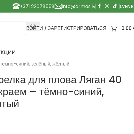
+371 22078558
info@armas.lv
ВОЙТИ / ЗАРЕГИСТРИРОВАТЬСЯ
0.00
УКЦИИ
 тёмно-синий, зелёный, жёлтый
релка для плова Ляган 40
краем – тёмно-синий,
лтый