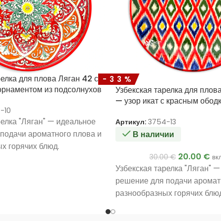
релка для плова Ляган 42 см
-33%
орнаментом из подсолнухов
Узбекская тарелка для плов
— узор икат с красным обод
-10
релка "Ляган" — идеальное
Артикул:
3754-13
подачи ароматного плова и
В наличии
х горячих блюд.
20.00
€
30.00
€
вк
Узбекская тарелка "Ляган" 
решение для подачи аромат
разнообразных горячих блюд