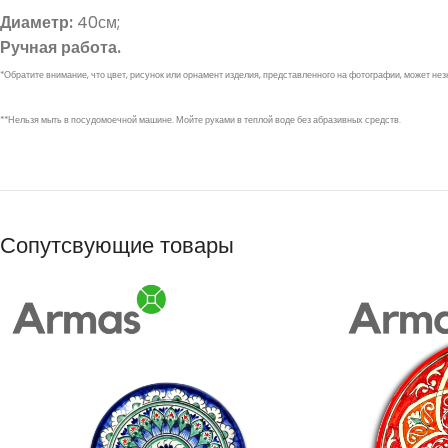
Диаметр:
40см;
Ручная работа.
*Обратите внимание, что цвет, рисунок или орнамент изделия, представленного на фотографии, может не
**Нельзя мыть в посудомоечной машине. Мойте руками в теплой воде без абразивных средств.
Сопутсвующие товары