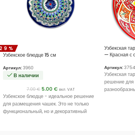
Узбекская та
-29%
— Красная с 
Узбекское блюдце 15 см
Артикул:
3754
Артикул:
3960
Узбекская та
В наличии
решение для 
5.00
€
разнообразны
7.00
€
вкл. VAT
Узбекское блюдце - идеальное решение
для размещения чашек. Это не только
функциональный, но и декоративный
предмет, который будет уместен как дома,
так и за праздничным столом.