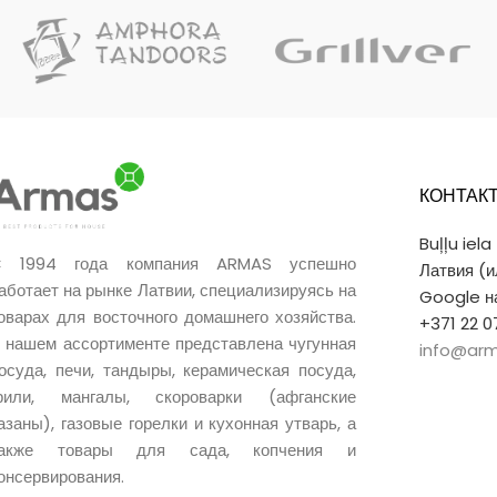
КОНТАК
Buļļu iela
 1994 года компания ARMAS успешно
Латвия (
аботает на рынке Латвии, специализируясь на
Google на
оварах для восточного домашнего хозяйства.
+371 22 0
 нашем ассортименте представлена чугунная
info@arm
осуда, печи, тандыры, керамическая посуда,
рили, мангалы, скороварки (афганские
азаны), газовые горелки и кухонная утварь, а
также товары для сада, копчения и
онсервирования.