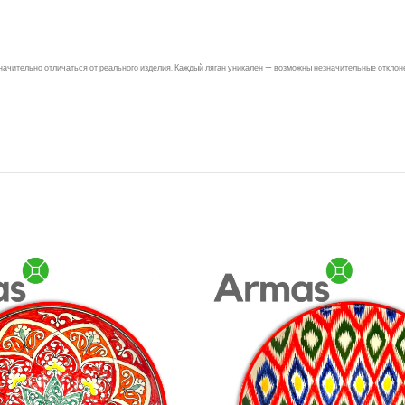
значительно отличаться от реального изделия. Каждый ляган уникален — возможны незначительные отклон