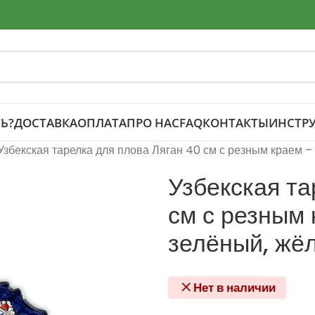
Ь?
ДОСТАВКА
ОПЛАТА
ПРО НАС
FAQ
КОНТАКТЫ
ИНСТР
Узбекская тарелка для плова Ляган 40 см с резным краем –
Узбекская та
см с резным 
зелёный, жё
Нет в наличии