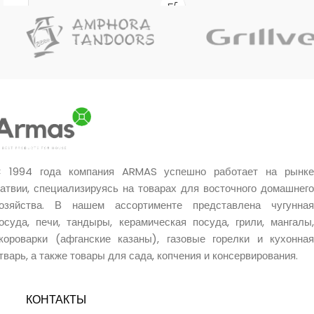
натуральному составу, они не
переворачивать и перемещать
содержат вредных веществ,
даже большие куски мяса.
нетоксичны и не имеют
неприятного запаха,
обеспечивая безопасность и
комфорт при использовании.
Идеальный выбор для
разжигания костров, печей,
грилей и каминов как в
помещении, так и на открытом
воздухе.
 1994 года компания ARMAS успешно работает на рынке
атвии, специализируясь на товарах для восточного домашнего
озяйства. В нашем ассортименте представлена чугунная
осуда, печи, тандыры, керамическая посуда, грили, мангалы,
короварки (афганские казаны), газовые горелки и кухонная
тварь, а также товары для сада, копчения и консервирования.
КОНТАКТЫ