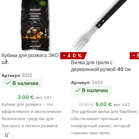
Кубики для розжига ЭКО 72
-40%
-
шт.
Вилка для гриля с
деревянной ручкой 40 см
Артикул:
8332
Артикул:
3453
В наличии
В наличии
3.00
€
вкл. VAT
6.00
€
Кубики для розжига - это
10.00
€
вкл. VAT
эффективное и экологически
Эта удобная вилка для барбекю
безопасное средство для
обеспечивает прочный и
быстрого и легкого розжига.
комфортный захват, который
Благодаря своему
поможет вам легко