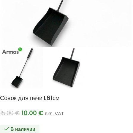
Совок для печи L61см
10.00
€
15.00
€
вкл. VAT
В наличии