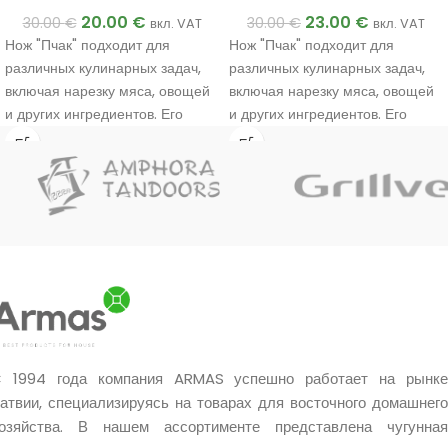
20.00
€
23.00
€
30.00
€
30.00
€
вкл. VAT
вкл. VAT
Нож "Пчак" подходит для
Нож "Пчак" подходит для
различных кулинарных задач,
различных кулинарных задач,
включая нарезку мяса, овощей
включая нарезку мяса, овощей
и других ингредиентов. Его
и других ингредиентов. Его
уникальный дизайн и
уникальный дизайн и
материалы обеспечивают
материалы обеспечивают
прочность и эффективность в
прочность и эффективность в
использовании.
использовании.
Ручная работа мастера.
Ручная работа мастера.
Уникальное качество.
Уникальное качество.
Очень хороший подарок.
Очень хороший подарок.
 1994 года компания ARMAS успешно работает на рынке
атвии, специализируясь на товарах для восточного домашнего
озяйства. В нашем ассортименте представлена чугунная