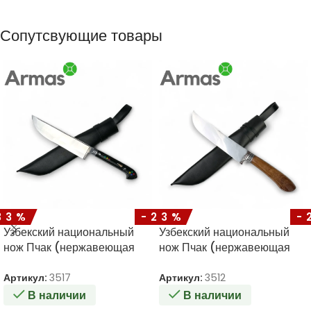
Сопутсвующие товары
33%
-23%
-
Узбекский национальный
Узбекский национальный
нож Пчак (нержавеющая
нож Пчак (нержавеющая
сталь) 240/130
сталь) 250/140
Артикул:
3517
Артикул:
3512
В наличии
В наличии