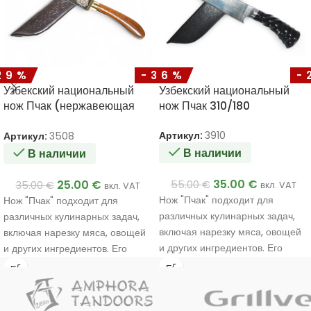
29%
-36%
-
Узбекский национальный
Узбекский национальный
нож Пчак (нержавеющая
нож Пчак 310/180
сталь) 270/140
Артикул:
3910
Артикул:
3508
В наличии
В наличии
35.00
€
25.00
€
55.00
€
35.00
€
вкл. VAT
вкл. VAT
Нож "Пчак" подходит для
Нож "Пчак" подходит для
различных кулинарных задач,
различных кулинарных задач,
включая нарезку мяса, овощей
включая нарезку мяса, овощей
и других ингредиентов. Его
и других ингредиентов. Его
уникальный дизайн и
уникальный дизайн и
материалы обеспечивают
материалы обеспечивают
прочность и эффективность в
прочность и эффективность в