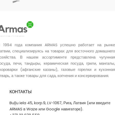
использовании.
использовании.
Ручная работа мастера.
Ручная работа мастера.
Уникальное качество.
Уникальное качество.
Очень хороший подарок.
Очень хороший подарок.
 1994 года компания ARMAS успешно работает на рынке
атвии, специализируясь на товарах для восточного домашнего
озяйства. В нашем ассортименте представлена чугунная
осуда, печи, тандыры, керамическая посуда, грили, мангалы,
короварки (афганские казаны), газовые горелки и кухонная
тварь, а также товары для сада, копчения и консервирования.
КОНТАКТЫ
Buļļu iela 45, korp.9, LV-1067, Рига, Латвия (или введите
ARMAS в Waze или Google навигаторе).