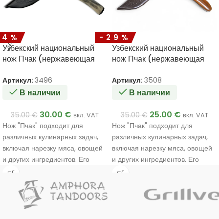
14%
-29%
Узбекский национальный
Узбекский национальный
нож Пчак (нержавеющая
нож Пчак (нержавеющая
сталь) 285/175
сталь) 270/140
Артикул:
3496
Артикул:
3508
В наличии
В наличии
30.00
€
25.00
€
35.00
€
35.00
€
вкл. VAT
вкл. VAT
Нож "Пчак" подходит для
Нож "Пчак" подходит для
различных кулинарных задач,
различных кулинарных задач,
включая нарезку мяса, овощей
включая нарезку мяса, овощей
и других ингредиентов. Его
и других ингредиентов. Его
уникальный дизайн и
уникальный дизайн и
материалы обеспечивают
материалы обеспечивают
прочность и эффективность в
прочность и эффективность в
использовании.
использовании.
Ручная работа мастера.
Ручная работа мастера.