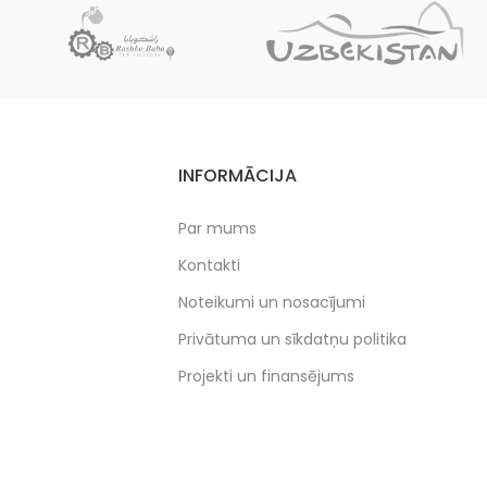
Meistara roku darbs.
Unikāla kvalitāte.
Ļoti laba ka dāvana.
INFORMĀCIJA
Par mums
Kontakti
Noteikumi un nosacījumi
Privātuma un sīkdatņu politika
Projekti un finansējums