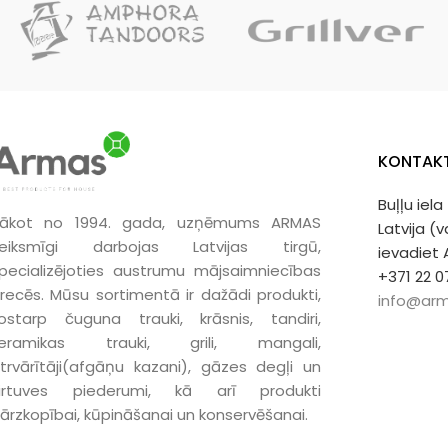
Meistara rok
Meistara roku darbs.
Unikāla kvali
Unikāla kvalitāte.
Ļoti laba ka
Ļoti laba ka dāvana.
KONTAKT
Buļļu iela
ākot no 1994. gada, uzņēmums ARMAS
Latvija (
eiksmīgi darbojas Latvijas tirgū,
ievadiet
pecializējoties austrumu mājsaimniecības
+371 22 0
recēs. Mūsu sortimentā ir dažādi produkti,
info@arm
ostarp čuguna trauki, krāsnis, tandiri,
keramikas trauki, grili, mangali,
trvārītāji(afgāņu kazani), gāzes degļi un
irtuves piederumi, kā arī produkti
ārzkopībai, kūpināšanai un konservēšanai.