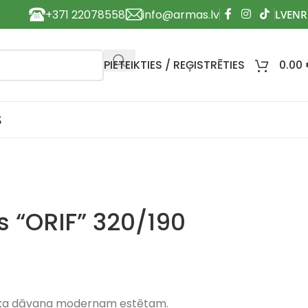
+371 22078558
info@armas.lv
PIETEIKTIES / REĢISTRĒTIES
0.00
S
s “ORIF” 320/190
eliska dāvana modernam estētam.