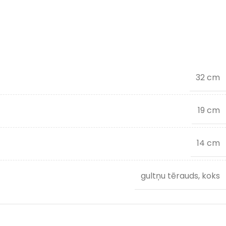
32 cm
19 cm
14 cm
gultņu tērauds, koks