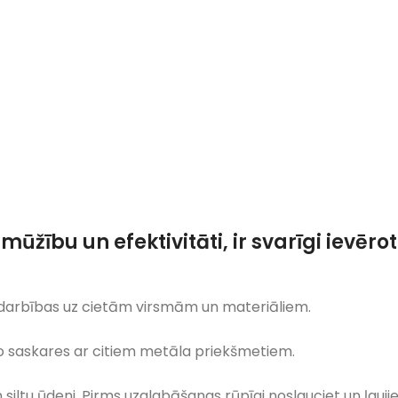
mūžību un efektivitāti, ir svarīgi ievē
iedarbības uz cietām virsmām un materiāliem.
 no saskares ar citiem metāla priekšmetiem.
iltu ūdeni. Pirms uzglabāšanas rūpīgi noslauciet un ļaujie