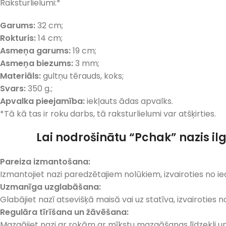
Raksturlielumi:*
Garums:
32 cm;
Rokturis:
14 cm;
Asmeņa garums:
19 cm;
Asmeņa biezums:
3 mm;
Materiāls:
gultņu tērauds, koks;
Svars:
350 g.;
Apvalka pieejamība:
iekļauts ādas apvalks.
*Tā kā tas ir roku darbs, tā raksturlielumi var atšķirties.
Lai nodrošinātu “Pchak” nazis ilg
Pareiza izmantošana:
Izmantojiet nazi paredzētajiem nolūkiem, izvairoties no 
Uzmanī
ga
uzglabāš
ana:
Glabājiet nazī atsevišķā maisā vai uz statīva, izvairoties
Regulāra tīrīšana un žāvēšana:
Mazgājiet nazi ar rokām ar mīkstu mazgāšanas līdzekli un s