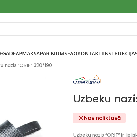
IEGĀDE
APMAKSA
PAR MUMS
FAQ
KONTAKTI
INSTRUKCIJA
u nazis “ORIF” 320/190
Uzbeku nazi
Nav noliktavā
Uzbeku nazis “ORIF” ir li