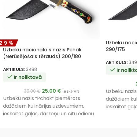
Uzbeku naci
-29%
290/175
Uzbeku nacionālais nazis Pchak
(Nerūsējošais tērauds) 300/180
ARTIKULS:
349
ARTIKULS:
3488
Ir nolik
Ir noliktavā
25.00
€
Uzbeku nazis
35.00
€
iesk.PVN
Uzbeku nazis “Pchak” piemērots
dažādiem kul
dažādiem kulinārijas uzdevumiem,
ieskaitot gaļ
ieskaitot gaļas, dārzeņu un citu ēdienu
griešanai. Tā
griešanai. Tā unikālais dizains un
materiāli nod
materiāli nodrošina izturību un
efektivitāti l
efektivitāti lietošanā.