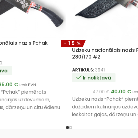
onālais nazis Pchak
-15%
Uzbeku nacionālais nazis
280/170 #2
2
ARTIKULS:
3941
tavā
Ir noliktavā
35.00
€
iesk.PVN
40.00
€
 “Pchak” piemērots
47.00
€
ie
Uzbeku nazis “Pchak” piem
inārijas uzdevumiem,
dažādiem kulinārijas uzde
as, dārzeņu un citu ēdienu
ieskaitot gaļas, dārzeņu un 
 unikālais dizains un
griešanai. Tā unikālais dizai
rošina izturību un
materiāli nodrošina izturīb
ietošanā.
efektivitāti lietošanā.