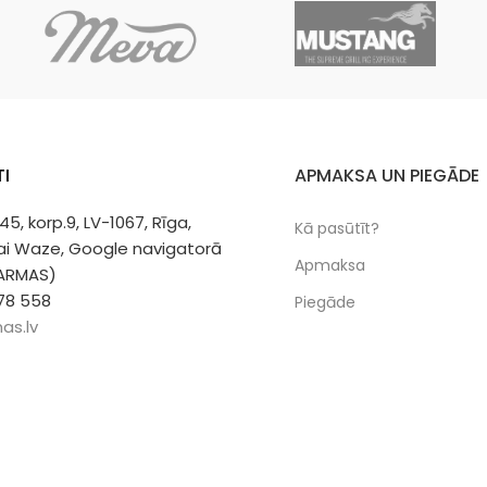
u darbs.
Meistara roku darbs.
tāte.
Unikāla kvalitāte.
 dāvana.
Ļoti laba ka dāvana.
I
APMAKSA UN PIEGĀDE
 45, korp.9, LV-1067, Rīga,
Kā pasūtīt?
vai Waze, Google navigatorā
Apmaksa
 ARMAS)
78 558
Piegāde
as.lv