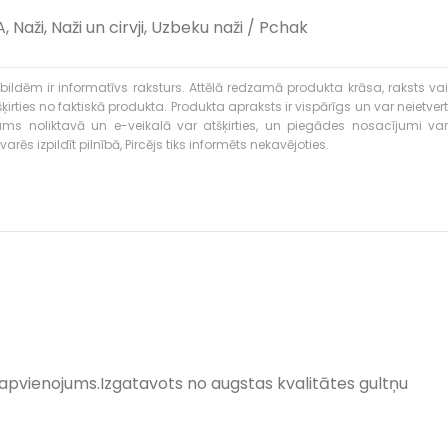
A
,
Naži
,
Naži un cirvji
,
Uzbeku naži / Pchak
bildēm ir informatīvs raksturs. Attēlā redzamā produkta krāsa, raksts vai
ties no faktiskā produkta. Produkta apraksts ir vispārīgs un var neietvert
kums noliktavā un e-veikalā var atšķirties, un piegādes nosacījumi var
rēs izpildīt pilnībā, Pircējs tiks informēts nekavējoties.
s apvienojums.Izgatavots no augstas kvalitātes gultņu