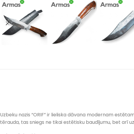
Uzbeku nazis “ORIF” ir lieliska dāvana modernam estētam. Š
tērauda, tas sniegs ne tikai estētisku baudījumu, bet arī u