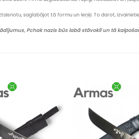
ztaisnotu, saglabājot tā formu un leņķi. To darot, izvairie
ādījumus, Pchak nazis būs labā stāvoklī un tā kalpošan