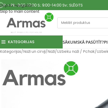
P. - Pk.: 9:00-17:00 S.: 9:00-14:00 Sv.: SLĒGTS
Skip to navigation
Skip to main content
KATEGORIJAS
SĀKUMS
KĀ PASŪTĪT?
P
Kategorijas
Naži un cirvji
Naži
Uzbeku naži / Pchak
Uzbek