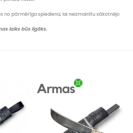
ties no pārmērīga spiediena, lai neizmainītu sākotnējo
as laiks būs ilgāks.