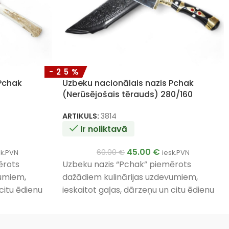
-25%
 Pchak
Uzbeku nacionālais nazis Pchak
(Nerūsējošais tērauds) 280/160
ARTIKULS:
3814
Ir noliktavā
45.00
€
60.00
€
sk.PVN
iesk.PVN
ērots
Uzbeku nazis “Pchak” piemērots
vumiem,
dažādiem kulinārijas uzdevumiem,
citu ēdienu
ieskaitot gaļas, dārzeņu un citu ēdienu
ns un
griešanai. Tā unikālais dizains un
u un
materiāli nodrošina izturību un
efektivitāti lietošanā.