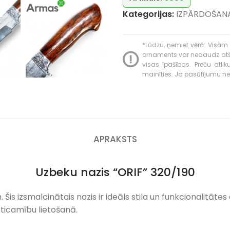
Kategorijas:
IZPĀRDOŠAN
*Lūdzu, ņemiet vērā: Visām 
ornaments var nedaudz atšķir
visas īpašības. Preču atli
mainīties. Ja pasūtījumu neva
APRAKSTS
Uzbeku nazis “ORIF” 320/190
is izsmalcinātais nazis ir ideāls stila un funkcionalitāte
zticamību lietošanā.