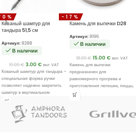
70%
-17%
Кованый шампур для
Камень для выпечки D28
тандыра 51,5 см
Артикул:
8196
Артикул:
8288
В наличии
В наличии
15.00
€
18.00
€
вкл. VAT
3.00
€
10.00
€
Камень для выпечки
вкл. VAT
Кованый шампур для тандыра -
предназначен для
специальная форма ручки
равномерного прогрева и
позволяет надежно закрепить
приготовления лепешек, пиццы,
шампур в вертикальном
хачапури и других блюд в
положении на специальной
тандыре.
подставке.