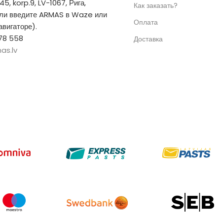
 45, korp.9, LV-1067, Рига,
Как заказать?
или введите ARMAS в Waze или
Оплата
вигаторе).
78 558
Доставка
as.lv