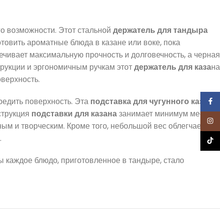
го возможности. Этот стальной
держатель для тандыра
товить ароматные блюда в казане или воке, пока
печивает максимальную прочность и долговечность, а черная
трукции и эргономичным ручкам этот
держатель для каза
на
верхность.
вредить поверхность. Эта
подставка для чугунного казана
Face
струкция
подставки для казана
занимает минимум места,
Inst
ым и творческим. Кроме того, небольшой вес облегчает
.
TikTo
ы каждое блюдо, приготовленное в тандыре, стало