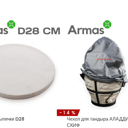
-14%
ыпечки D28
Чехол для тандыра АЛАД
СКИФ