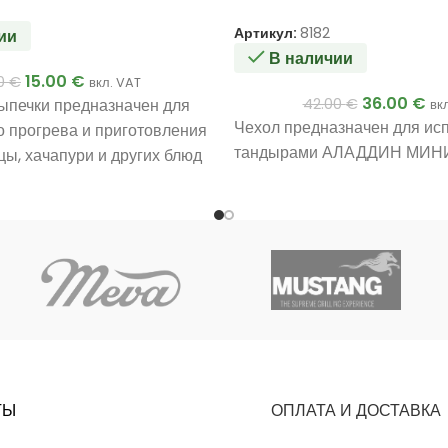
Артикул:
8182
ии
В наличии
15.00
€
00
€
вкл. VAT
36.00
€
ыпечки предназначен для
42.00
€
вк
Чехол предназначен для ис
 прогрева и приготовления
тандырами АЛАДДИН МИНИ
цы, хачапури и других блюд
ТЫ
ОПЛАТА И ДОСТАВКА