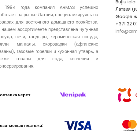
Buļļu iela
 1994 года компания ARMAS успешно
Латвия (
аботает на рынке Латвии, специализируясь на
Google на
оварах для восточного домашнего хозяйства.
+371 22 0
 нашем ассортименте представлена чугунная
info@arm
осуда, печи, тандыры, керамическая посуда,
рили, мангалы, скороварки (афганские
азаны), газовые горелки и кухонная утварь, а
также товары для сада, копчения и
онсервирования.
оставка через:
езопасные платежи: