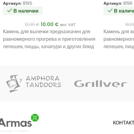
Артикул:
8195
Артикул:
8196
В наличии
В налич
10.00
€
12.00
€
18.
вкл. VAT
Камень для выпечки предназначен для
Камень для в
равномерного прогрева и приготовления
равномерного
лепешек, пиццы, хачапури и других блюд
лепешек, пиц
в тандыре.
в тандыре.
КОНТАК