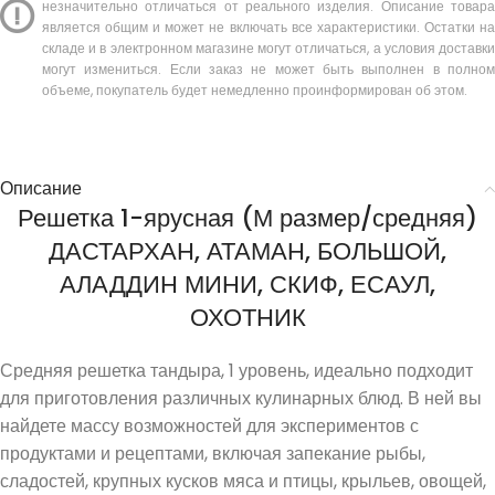
незначительно отличаться от реального изделия. Описание товара
является общим и может не включать все характеристики. Остатки на
складе и в электронном магазине могут отличаться, а условия доставки
могут измениться. Если заказ не может быть выполнен в полном
объеме, покупатель будет немедленно проинформирован об этом.
Описание
Решетка 1-ярусная (М размер/средняя)
ДАСТАРХАН, АТАМАН, БОЛЬШОЙ,
АЛАДДИН МИНИ, СКИФ, ЕСАУЛ,
ОХОТНИК
Средняя решетка тандыра, 1 уровень, идеально подходит
для приготовления различных кулинарных блюд. В ней вы
найдете массу возможностей для экспериментов с
продуктами и рецептами, включая запекание рыбы,
сладостей, крупных кусков мяса и птицы, крыльев, овощей,