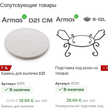
Сопутсвующие товары
Подставка под казан на
17%
-
тандыр
Камень для выпечки D21
Артикул:
8220
Артикул:
8195
В наличии
В наличии
25.00
€
10.00
€
12.00
€
вкл. VAT
вкл. VAT
Универсальная подставка под
Камень для выпечки