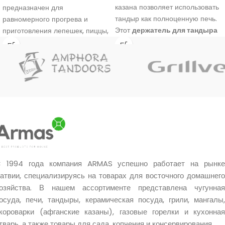
казана позволяет использовать
предназначен для
тандыр как полноценную печь.
равномерного прогрева и
Этот
держатель для тандыра
приготовления лепешек, пиццы,
предназначен для удобной
хачапури и других блюд в
установки прямо в горловину
тандыре.
тандыра, благодаря чему вы
можете одновременно готовить
ароматные блюда в казане или
воке, пока керамическая печь
постепенно набирает тепло.
 1994 года компания ARMAS успешно работает на рынке
атвии, специализируясь на товарах для восточного домашнего
озяйства. В нашем ассортименте представлена чугунная
осуда, печи, тандыры, керамическая посуда, грили, мангалы,
короварки (афганские казаны), газовые горелки и кухонная
тварь, а также товары для сада, копчения и консервирования.