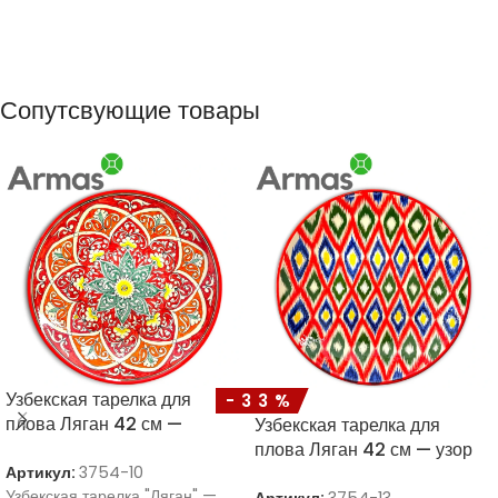
Сопутсвующие товары
Узбекская тарелка для
-33%
плова Ляган 42 см —
Узбекская тарелка для
Красная с орнаментом из
плова Ляган 42 см — узор
подсолнухов
Артикул:
3754-10
икат с красным ободком
Узбекская тарелка "Ляган" —
Артикул:
3754-13