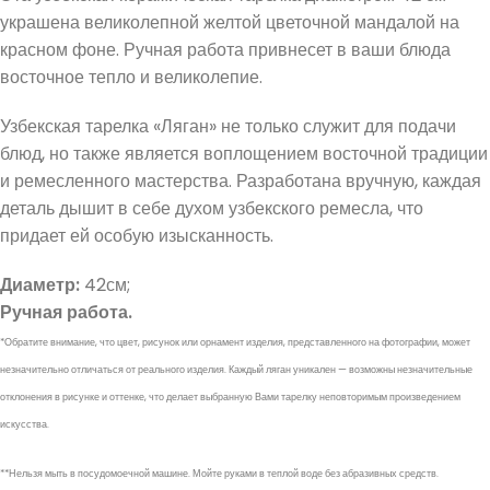
украшена великолепной желтой цветочной мандалой на
красном фоне. Ручная работа привнесет в ваши блюда
восточное тепло и великолепие.
Узбекская тарелка «Ляган» не только служит для подачи
блюд, но также является воплощением восточной традиции
и ремесленного мастерства. Разработана вручную, каждая
деталь дышит в себе духом узбекского ремесла, что
придает ей особую изысканность.
Диаметр:
42см;
Ручная работа.
*Обратите внимание, что цвет, рисунок или орнамент изделия, представленного на фотографии, может
незначительно отличаться от реального изделия. Каждый ляган уникален — возможны незначительные
отклонения в рисунке и оттенке, что делает выбранную Вами тарелку неповторимым произведением
искусства.
**Нельзя мыть в посудомоечной машине. Мойте руками в теплой воде без абразивных средств.