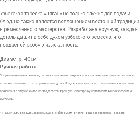
Узбекская тарелка «Ляган» не только служит для подачи
блюд, но также является воплощением восточной традиции
и ремесленного мастерства. Разработана вручную, каждая
деталь дышит в себе духом узбекского ремесла, что
придает ей особую изысканность.
Диаметр:
40см;
Ручная работа.
*Обратите внимание, что цвет, рисунок или орнамент изделия, представленного на фотографии, может
незначительно отличаться от реального изделия. Каждый ляган уникален — возможны незначительные
отклонения в рисунке и оттенке, что делает выбранную Вами тарелку неповторимым произведением
искусства.
**Нельзя мыть в посудомоечной машине. Мойте руками в теплой воде без абразивных средств.