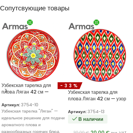
Сопутсвующие товары
Узбекская тарелка для
-33%
плова Ляган 42 см —
Узбекская тарелка для
Красная с орнаментом из
плова Ляган 42 см — узор
подсолнухов
Артикул:
3754-10
икат с красным ободком
Узбекская тарелка "Ляган" —
Артикул:
3754-13
идеальное решение для подачи
В наличии
ароматного плова и
разнообразных горячих блюд.
20.00
€
30.00
€
вкл. VAT