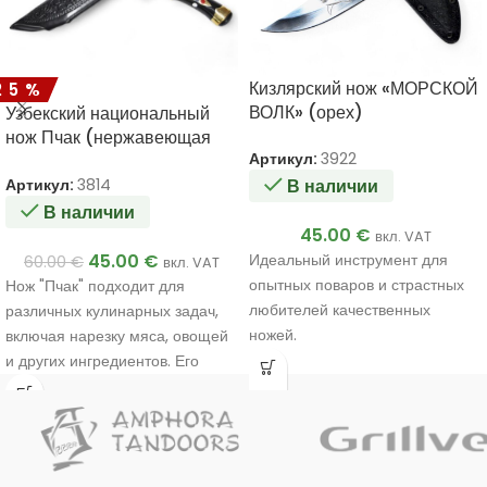
Кизлярский нож «МОРСКОЙ
25%
ВОЛК» (орех)
Узбекский национальный
нож Пчак (нержавеющая
Артикул:
3922
сталь) 320/200
Артикул:
3814
В наличии
В наличии
45.00
€
вкл. VAT
45.00
€
Идеальный инструмент для
60.00
€
вкл. VAT
опытных поваров и страстных
Нож "Пчак" подходит для
любителей качественных
различных кулинарных задач,
ножей.
включая нарезку мяса, овощей
Ручная работа мастера.
и других ингредиентов. Его
Уникальное качество.
уникальный дизайн и
Очень хороший подарок.
материалы обеспечивают
прочность и эффективность в
использовании.
Ручная работа мастера.