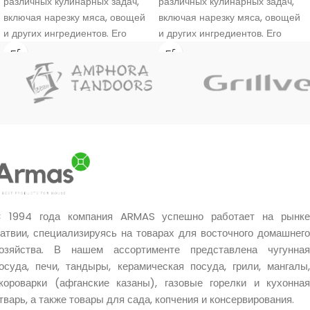
различных кулинарных задач,
различных кулинарных задач,
включая нарезку мяса, овощей
включая нарезку мяса, овощей
и других ингредиентов. Его
и других ингредиентов. Его
уникальный дизайн и
уникальный дизайн и
материалы обеспечивают
материалы обеспечивают
прочность и эффективность в
прочность и эффективность в
использовании.
использовании.
Ручная работа мастера.
Ручная работа мастера.
Уникальное качество.
Уникальное качество.
Очень хороший подарок.
Очень хороший подарок.
 1994 года компания ARMAS успешно работает на рынке
атвии, специализируясь на товарах для восточного домашнего
озяйства. В нашем ассортименте представлена чугунная
осуда, печи, тандыры, керамическая посуда, грили, мангалы,
короварки (афганские казаны), газовые горелки и кухонная
тварь, а также товары для сада, копчения и консервирования.