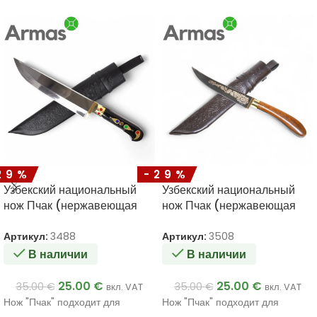
29%
-29%
Узбекский национальный
Узбекский национальный
нож Пчак (нержавеющая
нож Пчак (нержавеющая
сталь) 300/180
сталь) 270/140
Артикул:
3488
Артикул:
3508
В наличии
В наличии
25.00
€
25.00
€
35.00
€
35.00
€
вкл. VAT
вкл. VAT
Нож "Пчак" подходит для
Нож "Пчак" подходит для