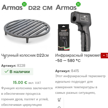
Чугунный колосник D22см
Инфракрасный термометр
-
-50 — 580 °C
Артикул:
8228
Артикул:
8415
В наличии
Этот инфракрасный термометр
идеально подходит для
15.00
€
вкл. VAT
измерения температуры в
Функция колосника заключается
самых разных ситуациях,
в обеспечении процесса
включая печи для пиццы,
горения дров, паллет и углей,
кулинарию, промышленное
обеспечивая циркуляцию