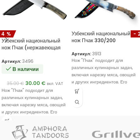
Узбекский национальный
14%
-
нож Пчак 330/200
Узбекский национальный
нож Пчак (нержавеющая
Артикул:
3913
сталь) 285/175
Нож "Пчак" подходит для
Артикул:
3496
различных кулинарных задач,
В наличии
включая нарезку мяса, овощей
и других ингредиентов. Его
30.00
€
35.00
€
вкл. VAT
уникальный дизайн и
Нож "Пчак" подходит для
материалы обеспечивают
различных кулинарных задач,
прочность и эффективность в
включая нарезку мяса, овощей
использовании.
и других ингредиентов. Его
Ручная работа мастера.
уникальный дизайн и
Уникальное качество.
материалы обеспечивают
Очень хороший подарок.
прочность и эффективность в