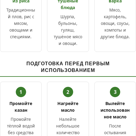
из риса
тушёные
варка
блюда
Традиционны
Мясо,
й плов, рис с
Шурпа,
картофель,
мясом,
бульоны,
овощи, соусы,
овощами и
гуляш,
компоты и
специями.
тушёное мясо
другие блюда.
и овощи.
ПОДГОТОВКА ПЕРЕД ПЕРВЫМ
ИСПОЛЬЗОВАНИЕМ
1
2
3
Промойте
Нагрейте
Вылейте
казан
масло
использован
ное масло
Промойте
Налейте
тёплой водой
небольшое
После
без средства
количество
остывания