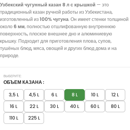
Узбекский чугунный казан 8 л с крышкой
— это
традиционный казан ручной работы из Узбекистана,
изготовленный из
100% чугуна
. Он имеет стенки толщиной
около
6 мм
, полностью отшлифованную внутреннюю
поверхность, плоское внешнее дно и алюминиевую
крышку. Подходит для приготовления плова, супов,
тушёных блюд, мяса, овощей и других блюд дома и на
природе.
ОБЪЕМ КАЗАНА
3,5 L
4,5 L
6 L
8 L
10 L
12 L
16 L
22 L
30 L
40 L
60 L
80 L
110 L
225 L