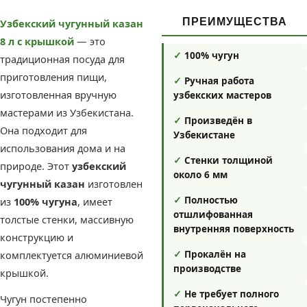
ПРЕИМУЩЕСТВА
Узбекский чугунный казан
8 л с крышкой
— это
✓
100% чугун
традиционная посуда для
приготовления пищи,
✓
Ручная работа
изготовленная вручную
узбекских мастеров
мастерами из Узбекистана.
✓
Произведён в
Она подходит для
Узбекистане
использования дома и на
✓
Стенки толщиной
природе. Этот
узбекский
около 6 мм
чугунный казан
изготовлен
✓
Полностью
из
100% чугуна
, имеет
отшлифованная
толстые стенки, массивную
внутренняя поверхность
конструкцию и
комплектуется алюминиевой
✓
Прокалён на
производстве
крышкой.
✓
Не требует полного
Чугун постепенно