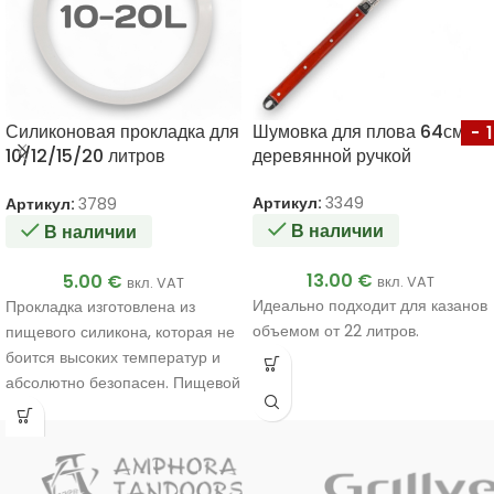
Силиконовая прокладка для
Шумовка для плова 64см с
-
10/12/15/20 литров
деревянной ручкой
афганских казанов
Артикул:
3349
Артикул:
3789
В наличии
В наличии
13.00
€
5.00
€
вкл. VAT
вкл. VAT
Идеально подходит для казанов
Прокладка изготовлена из
объемом от 22 литров.
пищевого силикона, которая не
боится высоких температур и
абсолютно безопасен. Пищевой
силикон без посторонних
запахов. Выдерживает
температуру до 280 °C.
Подходит для 10, 12, 15 и 20-