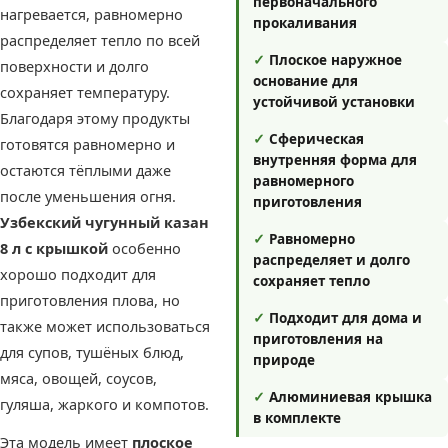
первоначального
нагревается, равномерно
прокаливания
распределяет тепло по всей
✓
Плоское наружное
поверхности и долго
основание для
сохраняет температуру.
устойчивой установки
Благодаря этому продукты
✓
Сферическая
готовятся равномерно и
внутренняя форма для
остаются тёплыми даже
равномерного
после уменьшения огня.
приготовления
Узбекский чугунный казан
✓
Равномерно
8 л с крышкой
особенно
распределяет и долго
хорошо подходит для
сохраняет тепло
приготовления плова, но
✓
Подходит для дома и
также может использоваться
приготовления на
для супов, тушёных блюд,
природе
мяса, овощей, соусов,
✓
Алюминиевая крышка
гуляша, жаркого и компотов.
в комплекте
Эта модель имеет
плоское