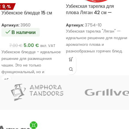
Узбекская тарелка для
29%
плова Ляган 42 см —
Узбекское блюдце 15 см
Красная с орнаментом из
подсолнухов
Артикул:
3754-10
Артикул:
3960
Узбекская тарелка "Ляган" —
В наличии
идеальное решение для подачи
ароматного плова и
5.00
€
7.00
€
вкл. VAT
разнообразных горячих блюд.
Узбекское блюдце - идеальное
решение для размещения
чашек. Это не только
функциональный, но и
декоративный предмет, который
будет уместен как дома, так и за
праздничным столом.