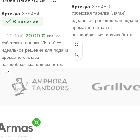
плова Ляган 42 см — С
подсолнухов
Артикул:
3754-10
красочным орнаментом
Узбекская тарелка "Ляган" —
Артикул:
3754-4
идеальное решение для подачи
В наличии
ароматного плова и
разнообразных горячих блюд.
20.00
€
30.00
€
вкл. VAT
Узбекская тарелка "Ляган" —
идеальное решение для подачи
ароматного плова и
разнообразных горячих блюд.