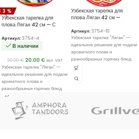
Узбекская тарелка для
33%
плова Ляган 42 см —
Узбекская тарелка для
Красная с орнаментом из
плова Ляган 42 см — С
подсолнухов
Артикул:
3754-10
красочным орнаментом
Узбекская тарелка "Ляган" —
Артикул:
3754-4
идеальное решение для подачи
В наличии
ароматного плова и
разнообразных горячих блюд.
20.00
€
30.00
€
вкл. VAT
Узбекская тарелка "Ляган" —
идеальное решение для подачи
ароматного плова и
разнообразных горячих блюд.