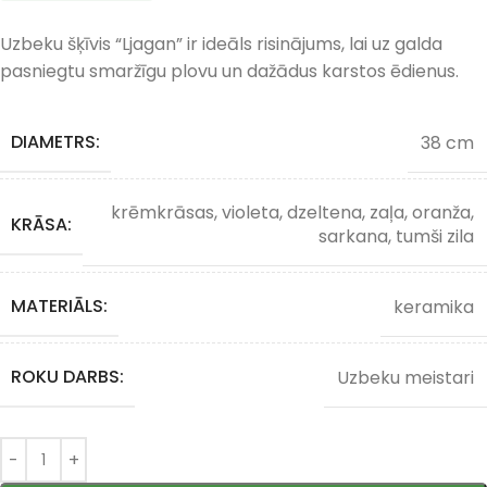
Uzbeku šķīvis “Ljagan” ir ideāls risinājums, lai uz galda
pasniegtu smaržīgu plovu un dažādus karstos ēdienus.
DIAMETRS:
38 cm
krēmkrāsas, violeta, dzeltena, zaļa, oranža,
KRĀSA:
sarkana, tumši zila
MATERIĀLS:
keramika
ROKU DARBS:
Uzbeku meistari