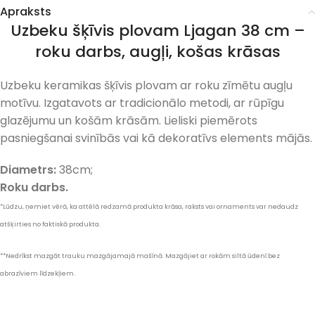
Apraksts
Uzbeku šķīvis plovam Ljagan 38 cm –
roku darbs, augļi, košas krāsas
Uzbeku keramikas šķīvis plovam ar roku zīmētu augļu
motīvu. Izgatavots ar tradicionālo metodi, ar rūpīgu
glazējumu un košām krāsām. Lieliski piemērots
pasniegšanai svinībās vai kā dekoratīvs elements mājās.
Diametrs:
38cm;
Roku darbs.
*Lūdzu, ņemiet vērā, ka attēlā redzamā produkta krāsa, raksts vai ornaments var nedaudz
atšķirties no faktiskā produkta.
**Nedrīkst mazgāt trauku mazgājamajā mašīnā. Mazgājiet ar rokām siltā ūdenī bez
abrazīviem līdzekļiem.