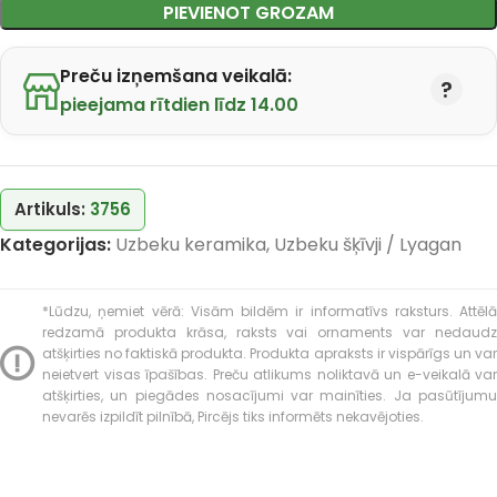
PIEVIENOT GROZAM
Preču izņemšana veikalā:
pieejama rītdien līdz 14.00
Artikuls:
3756
Kategorijas:
Uzbeku keramika
,
Uzbeku šķīvji / Lyagan
*Lūdzu, ņemiet vērā: Visām bildēm ir informatīvs raksturs. Attēlā
redzamā produkta krāsa, raksts vai ornaments var nedaudz
atšķirties no faktiskā produkta. Produkta apraksts ir vispārīgs un var
neietvert visas īpašības. Preču atlikums noliktavā un e-veikalā var
atšķirties, un piegādes nosacījumi var mainīties. Ja pasūtījumu
nevarēs izpildīt pilnībā, Pircējs tiks informēts nekavējoties.