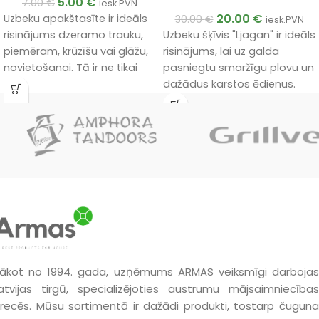
5.00
€
7.00
€
iesk.PVN
20.00
€
Uzbeku apakštasīte ir ideāls
30.00
€
iesk.PVN
Uzbeku šķīvis "Ljagan" ir ideāls
risinājums dzeramo trauku,
risinājums, lai uz galda
piemēram, krūzīšu vai glāžu,
pasniegtu smaržīgu plovu un
novietošanai. Tā ir ne tikai
dažādus karstos ēdienus.
funkcionāla, bet arī
dekoratīva detaļa, kas
iederēsies gan mājas, gan
svētku galdā.
ākot no 1994. gada, uzņēmums ARMAS veiksmīgi darbojas
atvijas tirgū, specializējoties austrumu mājsaimniecības
recēs. Mūsu sortimentā ir dažādi produkti, tostarp čuguna