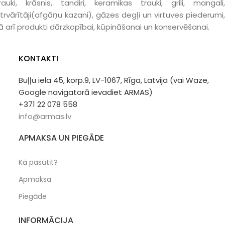
rauki, krāsnis, tandiri, keramikas trauki, grili, mangali,
trvārītāji(afgāņu kazani), gāzes degļi un virtuves piederumi,
ā arī produkti dārzkopībai, kūpināšanai un konservēšanai.
KONTAKTI
Buļļu iela 45, korp.9, LV-1067, Rīga, Latvija (vai Waze,
Google navigatorā ievadiet ARMAS)
+371 22 078 558
info@armas.lv
APMAKSA UN PIEGĀDE
Kā pasūtīt?
Apmaksa
Piegāde
INFORMĀCIJA