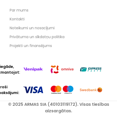
Par mums
Kontakti
Noteikumi un nosacījumi
Privātuma un sīkdatņu politika
Projekti un finansējums
iegāde,
zmantojot:
roši
aksājumi:
© 2025 ARMAS SIA (40103119172). Visas tiesības
aizsargātas.