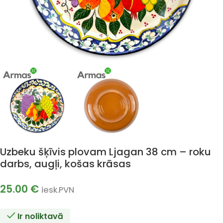
Uzbeku šķīvis plovam Ljagan 38 cm – roku
darbs, augļi, košas krāsas
25.00
€
iesk.PVN
Ir noliktavā