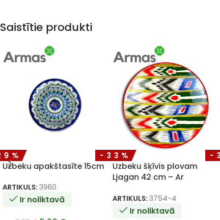
Saistītie produkti
29%
-33%
-
Uzbeku apakštasīte 15cm
Uzbeku šķīvis plovam
Ljagan 42 cm – Ar
krāsaino ornamentu
ARTIKULS:
3960
ARTIKULS:
3754-4
Ir noliktavā
Ir noliktavā