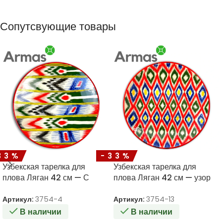
Сопутсвующие товары
33%
-33%
Узбекская тарелка для
Узбекская тарелка для
плова Ляган 42 см — С
плова Ляган 42 см — узор
красочным орнаментом
икат с красным ободком
Артикул:
3754-4
Артикул:
3754-13
В наличии
В наличии