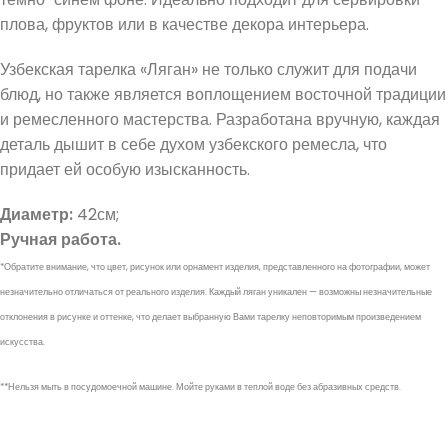
плова, фруктов или в качестве декора интерьера.
Узбекская тарелка «Ляган» не только служит для подачи
блюд, но также является воплощением восточной традиции
и ремесленного мастерства. Разработана вручную, каждая
деталь дышит в себе духом узбекского ремесла, что
придает ей особую изысканность.
Диаметр:
42см;
Ручная работа.
*Обратите внимание, что цвет, рисунок или орнамент изделия, представленного на фотографии, может
незначительно отличаться от реального изделия. Каждый ляган уникален — возможны незначительные
отклонения в рисунке и оттенке, что делает выбранную Вами тарелку неповторимым произведением
искусства.
**Нельзя мыть в посудомоечной машине. Мойте руками в теплой воде без абразивных средств.