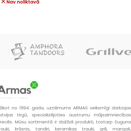
Nav noliktavā
ākot no 1994. gada, uzņēmums ARMAS veiksmīgi darbojas
atvijas tirgū, specializējoties austrumu mājsaimniecības
recēs. Mūsu sortimentā ir dažādi produkti, tostarp čuguna
rauki, krāsnis, tandiri, keramikas trauki, grili, mangali,