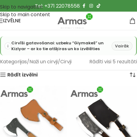
Tel: +371 22078558
Skip to navigation
Skip to main content
IZVĒLNE
Cirvīši gatavošanai: uzbeku “Giymakeš” un
Vairāk
Kizlyar – ar ko tie atšķiras un ko izvēlēties
Kategorijas
Naži un cirvji
Cirvji
Rādīti visi 5 rezultāti
Rādīt izvēlni