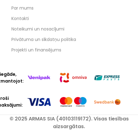
Par mums
Kontakti
Noteikumi un nosacījumi
Privātuma un sīkdatņu politika
Projekti un finansējums
iegāde,
zmantojot:
roši
aksājumi:
© 2025 ARMAS SIA (40103119172). Visas tiesības
aizsargātas.