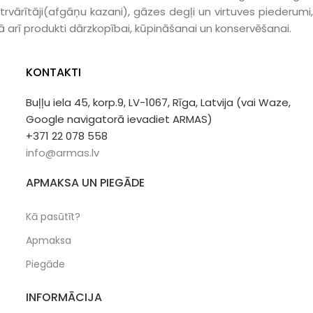
trvārītāji(afgāņu kazani), gāzes degļi un virtuves piederumi,
ā arī produkti dārzkopībai, kūpināšanai un konservēšanai.
KONTAKTI
Buļļu iela 45, korp.9, LV-1067, Rīga, Latvija (vai Waze,
Google navigatorā ievadiet ARMAS)
+371 22 078 558
info@armas.lv
APMAKSA UN PIEGĀDE
Kā pasūtīt?
Apmaksa
Piegāde
INFORMĀCIJA