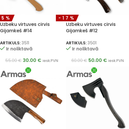
45%
-17%
Uzbeku virtuves cirvis
Uzbeku virtuves cirvis
Gijamkeš #14
Gijamkeš #12
ARTIKULS:
3511
ARTIKULS:
3501
Ir noliktavā
Ir noliktavā
30.00
€
50.00
€
55.00
€
60.00
€
iesk.PVN
iesk.PVN