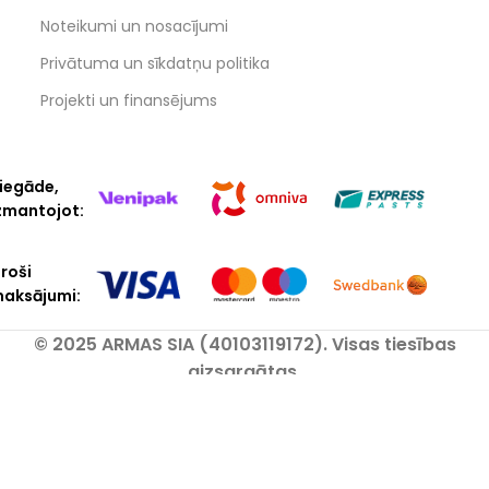
Noteikumi un nosacījumi
Privātuma un sīkdatņu politika
Projekti un finansējums
iegāde,
zmantojot:
roši
aksājumi:
© 2025 ARMAS SIA (40103119172). Visas tiesības
aizsargātas.