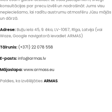
konsultācijas par precu izvēli un nodrošināt Jums visu
nepieciešamo, lai radītu austrumu atmosfēru Jūsu mājās
un dārzā.
Adrese:
Buļļu iela 45, 9. ēka, LV-1067, Rīga, Latvija (vai
Waze, Google navigatorā ievadiet ARMAS)
Tālrunis:
(+371) 22 078 558
E-pasts:
info@armas.lv
Mājaslapa:
www.armass.eu
Paldies, ka izvēlējāties
ARMAS
.