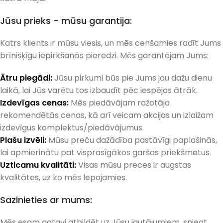
Jūsu prieks - mūsu garantija:
Katrs klients ir mūsu viesis, un mēs cenšamies radīt Jums
brīnišķīgu iepirkšanās pieredzi. Mēs garantējam Jums:
Ātru piegādi:
Jūsu pirkumi būs pie Jums jau dažu dienu
laikā, lai Jūs varētu tos izbaudīt pēc iespējas ātrāk.
Izdevīgas cenas:
Mēs piedāvājam ražotāja
rekomendētās cenas, kā arī veicam akcijas un izlaižam
izdevīgus komplektus/piedāvājumus.
Plašu izvēli:
Mūsu preču dažādība pastāvīgi paplašinās,
lai apmierinātu pat visprasīgākos garšas priekšmetus.
Uzticamu kvalitāti:
Visas mūsu preces ir augstas
kvalitātes, uz ko mēs lepojamies.
Sazinieties ar mums:
Mēs esam gatavi atbildēt uz Jūsu jautājumiem, sniegt