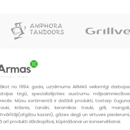
ākot no 1994. gada, uzņēmums ARMAS veiksmīgi darbojas
atvijas tirgū, specializējoties austrumu mājsaimniecības
recēs. Mūsu sortimentā ir dažādi produkti, tostarp čuguna
rauki, krāsnis, tandiri, keramikas trauki, grili, mangali,
trvārītāji(afgāņu kazani), gāzes degļi un virtuves piederumi,
ā arī produkti dārzkopībai, kūpināšanai un konservēšanai.