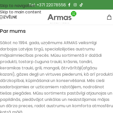
Tel: +371 22078558
Skip to navigation
Skip to main content
IZVĒLNE
Par mums
Sākot no 1994. gada, uzņēmums ARMAS veiksmīgi
darbojas Latvijas tirgū, specializējoties austrumu
mājsaimniecības precēs. Mūsu sortimentā ir dažādi
produkti, tostarp čuguna trauki, krāsnis, tandiri,
keramikas trauki, grili, mangali, ātrvārītāji(afgāņu
kazani), gāzes degļi un virtuves piederumi, kā arī produkti
dārzkopībai, kūpināšanai un konservēšanai. Mēs cieši
sadarbojamies ar uzticamiem ražotājiem, nodrošinot
tiešas piegādes. Mūsu sortiments pastāvīgi atjaunojas un
papildinās, piedāvājot unikālas un neaizstājamas mājas
un dārza preces, radot austrumu un komforta atmosfēru
katrā mājā.