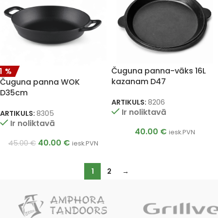
Čuguna panna-vāks 16L
11%
kazanam D47
Čuguna panna WOK
D35cm
ARTIKULS:
8206
Ir noliktavā
ARTIKULS:
8305
Ir noliktavā
40.00
€
iesk.PVN
40.00
€
45.00
€
iesk.PVN
1
2
→