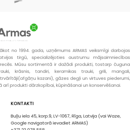
ākot no 1994. gada, uzņēmums ARMAS veiksmīgi darbojas
atvijas tirgū, specializējoties austrumu mājsaimniecības
recēs. Mūsu sortimentā ir dažādi produkti, tostarp čuguna
rauki, krāsnis, tandiri, keramikas trauki, grili, mangali,
trvārītāji(afgāņu kazani), gāzes degļi un virtuves piederumi,
ā arī produkti dārzkopībai, kūpināšanai un konservēšanai.
KONTAKTI
Buļļu iela 45, korp.9, LV-1067, Rīga, Latvija (vai Waze,
Google navigatorā ievadiet ARMAS)
+371 22 078 558