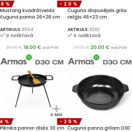
28%
-20%
Mustang kvadrātveida
Čuguna divpusējais grila
čuguna panna 26×26 cm
režģis 46×23 cm
ARTIKULS:
8504
ARTIKULS:
8292
Ir noliktavā
Ir noliktavā
18.00
€
20.00
€
25.00
€
25.00
€
iesk.PVN
iesk.PVN
14%
-29%
Piknika panna-disks 30 cm
Čuguna panna grilam D30