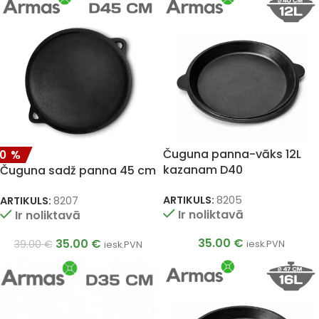
Čuguna panna-vāks 12L
10%
kazanam D40
Čuguna sadž panna 45 cm
ARTIKULS:
8205
ARTIKULS:
8207
Ir noliktavā
Ir noliktavā
35.00
€
35.00
€
39.00
€
iesk.PVN
iesk.PVN