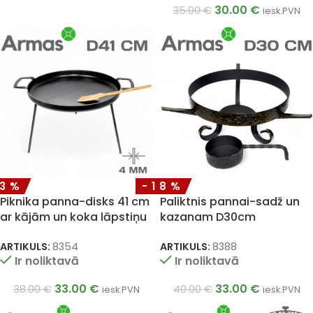
30.00
€
35.00
€
iesk.PVN
13%
-18%
Piknika panna-disks 41 cm
Paliktnis pannai-sadž un
ar kājām un koka lāpstiņu
kazanam D30cm
ARTIKULS:
8354
ARTIKULS:
8388
Ir noliktavā
Ir noliktavā
33.00
€
33.00
€
38.00
€
40.00
€
iesk.PVN
iesk.PVN