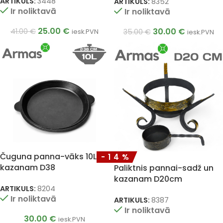
ARTIKULS:
3448
ARTIKULS:
8352
Ir noliktavā
Ir noliktavā
25.00
€
30.00
€
41.00
€
35.00
€
iesk.PVN
iesk.PVN
Čuguna panna-vāks 10L
-14%
kazanam D38
Paliktnis pannai-sadž un
kazanam D20cm
ARTIKULS:
8204
Ir noliktavā
ARTIKULS:
8387
Ir noliktavā
30.00
€
iesk.PVN