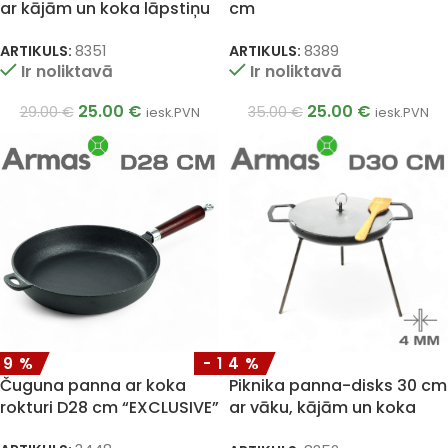
ar kājām un koka lāpstiņu
cm
ARTIKULS:
8351
ARTIKULS:
8389
Ir noliktavā
Ir noliktavā
25.00
€
25.00
€
29.00
€
35.00
€
iesk.PVN
iesk.PVN
39%
-14%
Čuguna panna ar koka
Piknika panna-disks 30 cm
rokturi D28 cm “EXCLUSIVE”
ar vāku, kājām un koka
lāpstiņu