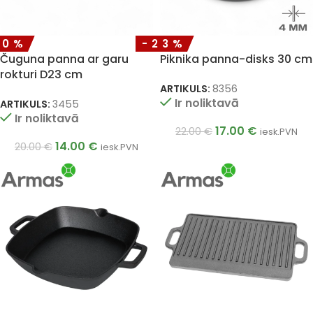
30%
-23%
Čuguna panna ar garu
Piknika panna-disks 30 cm
rokturi D23 cm
ARTIKULS:
8356
Ir noliktavā
ARTIKULS:
3455
Ir noliktavā
17.00
€
22.00
€
iesk.PVN
14.00
€
20.00
€
iesk.PVN