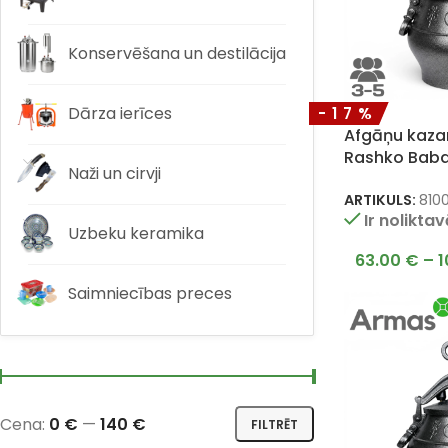
Konservēšana un destilācija
Dārza ierīces
-17%
Afgāņu kazan
Rashko Bab
Naži un cirvji
ARTIKULS:
810
Ir nolikta
Uzbeku keramika
63.00
€
–
1
Saimniecības preces
Cena:
0 €
—
140 €
FILTRĒT