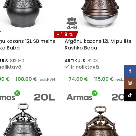
-18%
ņu kazans 12L SB melns
Afgāņu kazans 12L M pulēts
ko Baba
Rashko Baba
ULS:
8130-0
ARTIKULS:
8203
 noliktavā
Ir noliktavā
Face
00
€
–
108.00
€
74.00
€
–
115.00
€
iesk.PVN
iesk.PVN
Inst
TikTo