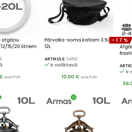
e afgāņu
Pārvalks-soma katlam 3.5L-
-17%
12/15/20 litriem
12L
Afgā
Rash
9
ARTIKULS:
3450
vā
Ir noliktavā
ARTIK
Ir
€
10.00
€
iesk.PVN
iesk.PVN
59.