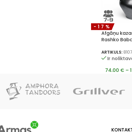
-17%
Afgāņu kazan
Rashko Bab
ARTIKULS:
810
Ir nolikta
74.00
€
–
KONTAKT