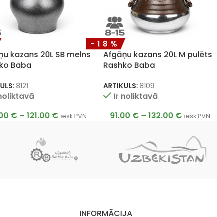
-18%
ņu kazans 20L SB melns
Afgāņu kazans 20L M pulēts
ko Baba
Rashko Baba
ULS:
8121
ARTIKULS:
8109
 noliktavā
Ir noliktavā
.00
€
–
121.00
€
91.00
€
–
132.00
€
iesk.PVN
iesk.PVN
INFORMĀCIJA