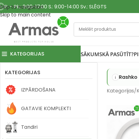
P. - Pk.: 9:00-17:00 S.: 9:00-14:00 Sv.: SLĒGTS
Skip to navigation
Skip to main content
KATEGORIJAS
SĀKUMS
KĀ PASŪTĪT?
P
KATEGORIJAS
Rashko 
IZPĀRDOŠANA
Kategorijas
K
GATAVIE KOMPLEKTI
Tandiri