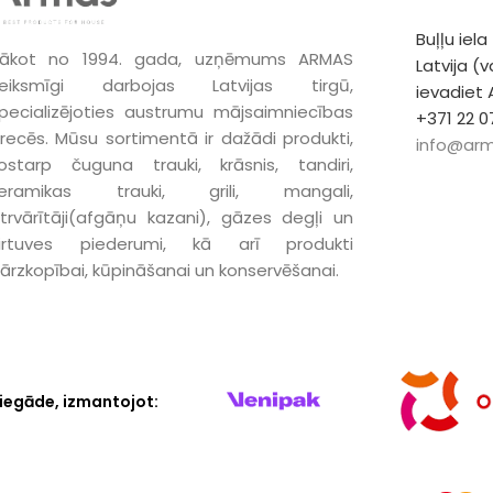
Buļļu iela
ākot no 1994. gada, uzņēmums ARMAS
Latvija (
eiksmīgi darbojas Latvijas tirgū,
ievadiet
pecializējoties austrumu mājsaimniecības
+371 22 0
recēs. Mūsu sortimentā ir dažādi produkti,
info@arm
ostarp čuguna trauki, krāsnis, tandiri,
keramikas trauki, grili, mangali,
trvārītāji(afgāņu kazani), gāzes degļi un
irtuves piederumi, kā arī produkti
ārzkopībai, kūpināšanai un konservēšanai.
iegāde, izmantojot: