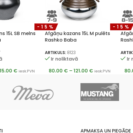
-15%
-15%
s 15L SB melns
Afgāņu kazans 15L M pulēts
Afgā
a
Rashko Baba
Rash
7
ARTIKULS:
8123
ARTIK
vā
Ir noliktavā
Ir
115.00
€
80.00
€
–
121.00
€
80
iesk.PVN
iesk.PVN
I
APMAKSA UN PIEGĀDE