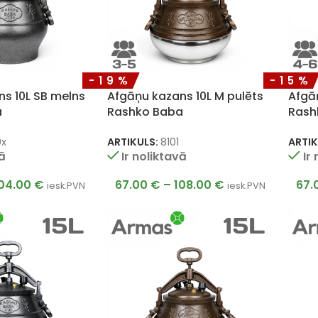
-19%
-15%
s 10L SB melns
Afgāņu kazans 10L M pulēts
Afgā
a
Rashko Baba
Rash
0x
ARTIKULS:
8101
ARTIK
vā
Ir noliktavā
Ir
04.00
€
67.00
€
–
108.00
€
67.
iesk.PVN
iesk.PVN