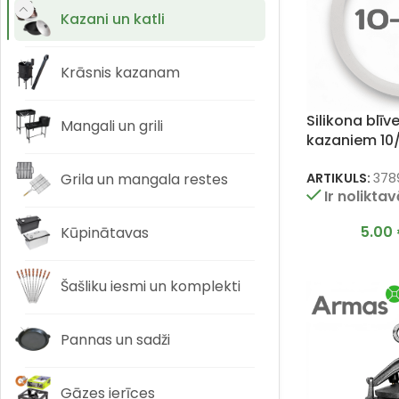
Kazani un katli
Krāsnis kazanam
Silikona blīv
Mangali un grili
kazaniem 10/
Grila un mangala restes
ARTIKULS:
378
Ir nolikta
5.00
Kūpinātavas
Šašliku iesmi un komplekti
Pannas un sadži
Gāzes ierīces