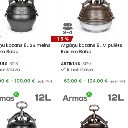
-15%
ņu kazans 8L SB melns
Afgāņu kazans 8L M pulēts
ko Baba
Rashko Baba
ULS:
8128
ARTIKULS:
8120
 noliktavā
Ir noliktavā
00
€
–
100.00
€
63.00
€
–
104.00
€
iesk.PVN
iesk.PVN