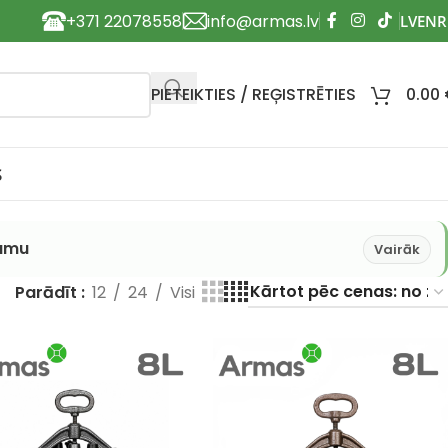
+371 22078558
info@armas.lv
PIETEIKTIES / REĢISTRĒTIES
0.00
S
pumu
Vairāk
Parādīt
12
24
Visi