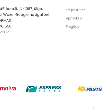
 45, korp.9, LV-1067, Rīga,
Kā pasūtīt?
vai Waze, Google navigatorā
Apmaksa
 ARMAS)
78 558
Piegāde
as.lv