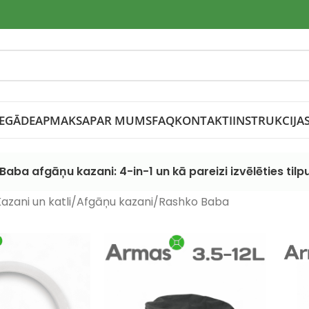
IEGĀDE
APMAKSA
PAR MUMS
FAQ
KONTAKTI
INSTRUKCIJA
Baba afgāņu kazani: 4-in-1 un kā pareizi izvēlēties til
azani un katli
Afgāņu kazani
Rashko Baba