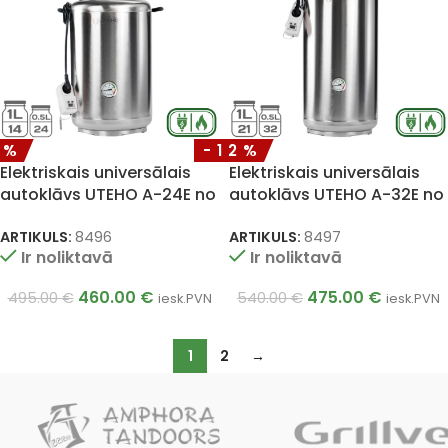
7%
-12%
Elektriskais universālais
Elektriskais universālais
autoklāvs UTEHO A-24E no
autoklāvs UTEHO A-32E no
nerūsējošā tērauda, 35 l
nerūsējošā tērauda, 45 l
ARTIKULS:
8496
ARTIKULS:
8497
Ir noliktavā
Ir noliktavā
460.00
€
475.00
€
495.00
€
540.00
€
iesk.PVN
iesk.PVN
1
2
→