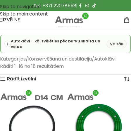
Tel: +371 22078558
Skip to navigation
Skip to main content
IZVĒLNE
Autoklāvi – kā izvēlēties pēc burku skaita un
Vairāk
veida
Kategorijas
Konservēšana un destilācija
Autoklāvi
Rādīti 1–16 no 18 rezultātiem
Rādīt izvēlni