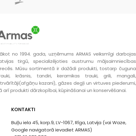
ākot no 1994. gada, uzņēmums ARMAS veiksmīgi darbojas
atvijas tirgū, specializējoties austrumu mājsaimniecības
recēs. Mūsu sortimentā ir dažādi produkti, tostarp čuguna
rauki, krāsnis, tandiri, keramikas trauki, grili, mangali,
trvārītāji(afgāņu kazani), gāzes degļi un virtuves piederumi,
ā arī produkti dārzkopībai, kūpināšanai un konservēšanai.
KONTAKTI
Buļļu iela 45, korp.9, LV-1067, Rīga, Latvija (vai Waze,
Google navigatorā ievadiet ARMAS)