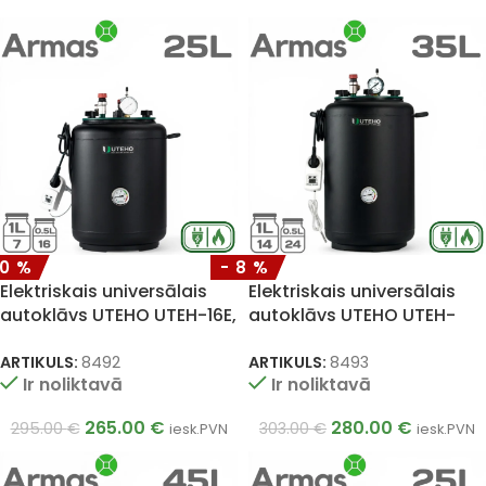
10%
-8%
Elektriskais universālais
Elektriskais universālais
autoklāvs UTEHO UTEH-16E,
autoklāvs UTEHO UTEH-
25 l
24E, 35 l
ARTIKULS:
8492
ARTIKULS:
8493
Ir noliktavā
Ir noliktavā
265.00
€
280.00
€
295.00
€
303.00
€
iesk.PVN
iesk.PVN