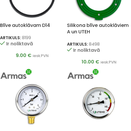
Blīve autoklāvam D14
Silikona blīve autoklāviem
A un UTEH
ARTIKULS:
8199
Ir noliktavā
ARTIKULS:
8498
Ir noliktavā
9.00
€
iesk.PVN
10.00
€
iesk.PVN