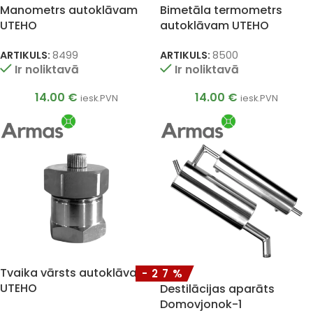
Manometrs autoklāvam
Bimetāla termometrs
UTEHO
autoklāvam UTEHO
ARTIKULS:
8499
ARTIKULS:
8500
Ir noliktavā
Ir noliktavā
14.00
€
14.00
€
iesk.PVN
iesk.PVN
Tvaika vārsts autoklāvam
-27%
UTEHO
Destilācijas aparāts
Domovjonok-1