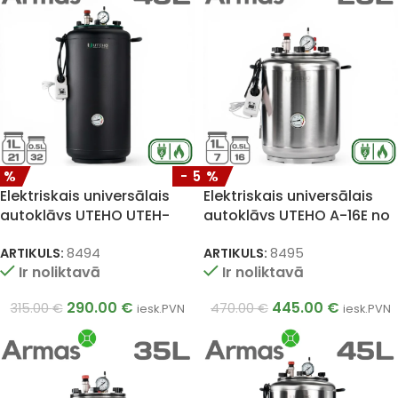
8%
-5%
Elektriskais universālais
Elektriskais universālais
autoklāvs UTEHO UTEH-
autoklāvs UTEHO A-16E no
32E, 45 l
nerūsējošā tērauda, 25l
ARTIKULS:
8494
ARTIKULS:
8495
Ir noliktavā
Ir noliktavā
290.00
€
445.00
€
315.00
€
470.00
€
iesk.PVN
iesk.PVN