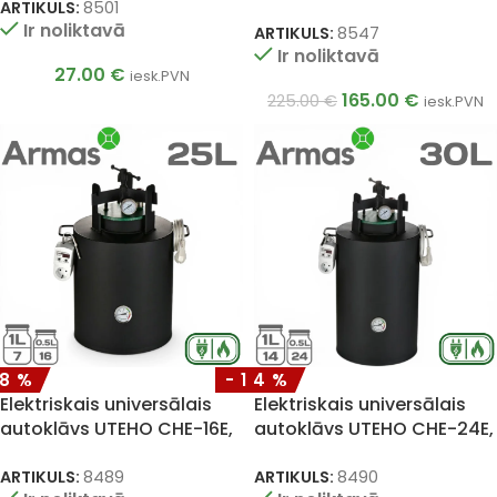
ARTIKULS:
8501
Ir noliktavā
ARTIKULS:
8547
Ir noliktavā
27.00
€
iesk.PVN
165.00
€
225.00
€
iesk.PVN
18%
-14%
Elektriskais universālais
Elektriskais universālais
autoklāvs UTEHO CHE-16E,
autoklāvs UTEHO CHE-24E,
25 l
30 l
ARTIKULS:
8489
ARTIKULS:
8490