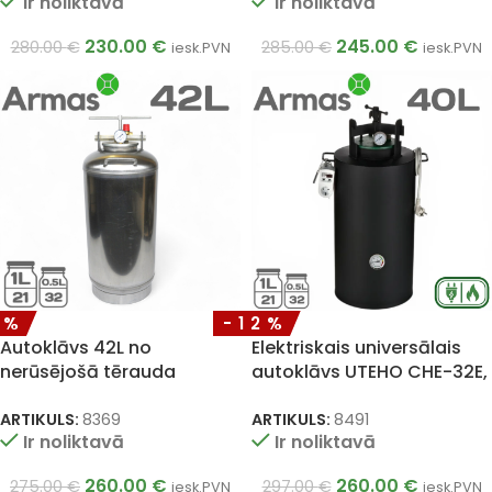
Ir noliktavā
Ir noliktavā
230.00
€
245.00
€
280.00
€
285.00
€
iesk.PVN
iesk.PVN
5%
-12%
Autoklāvs 42L no
Elektriskais universālais
nerūsējošā tērauda
autoklāvs UTEHO CHE-32E,
(0,5L/1L – 32/21 burkas)
40 l
ARTIKULS:
8369
ARTIKULS:
8491
Ir noliktavā
Ir noliktavā
260.00
€
260.00
€
275.00
€
297.00
€
iesk.PVN
iesk.PVN