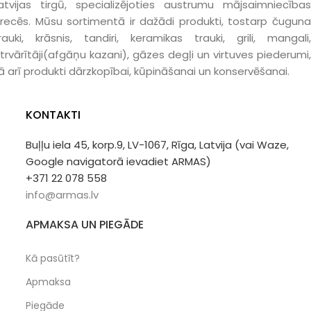
atvijas tirgū, specializējoties austrumu mājsaimniecības
recēs. Mūsu sortimentā ir dažādi produkti, tostarp čuguna
rauki, krāsnis, tandiri, keramikas trauki, grili, mangali,
trvārītāji(afgāņu kazani), gāzes degļi un virtuves piederumi,
ā arī produkti dārzkopībai, kūpināšanai un konservēšanai.
KONTAKTI
Buļļu iela 45, korp.9, LV-1067, Rīga, Latvija (vai Waze,
Google navigatorā ievadiet ARMAS)
+371 22 078 558
info@armas.lv
APMAKSA UN PIEGĀDE
Kā pasūtīt?
Apmaksa
Piegāde