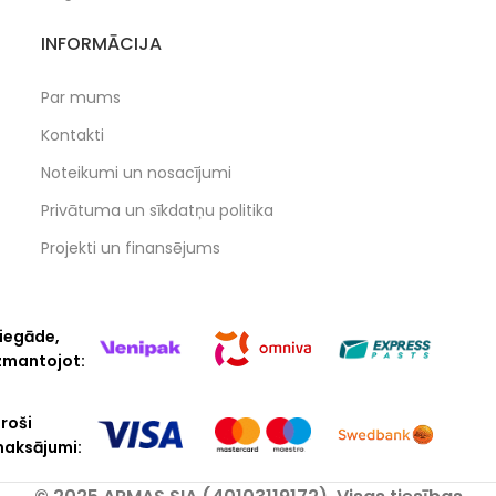
INFORMĀCIJA
Par mums
Kontakti
Noteikumi un nosacījumi
Privātuma un sīkdatņu politika
Projekti un finansējums
iegāde,
zmantojot:
roši
aksājumi: