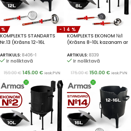
9%
-14%
KOMPLEKTS STANDARTS
KOMPLEKTS EKONOM №1
Nr.13 (Krāsns 12-16L
(Krāsns 8-10L kazanam ar
kazanam + uzbeku kazans
skursteni + uzbeku kazans
12L + plova karote 46cm +
8L + plova karote 40cm +
ARTIKULS:
8406-1
ARTIKULS:
8339
Ir noliktavā
Ir noliktavā
zupas kauss 46cm)
zupas kauss 40cm)
145.00
€
150.00
€
159.00
€
175.00
€
iesk.PVN
iesk.PVN