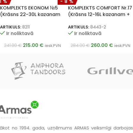
11%
-8%
KOMPLEKTS EKONOM №5
KOMPLEKTS COMFORT Nr.17
(Krāsns 22-30L kazanam
(Krāsns 12-16L kazanam +
ar skursteni + uzbeku
uzbeku kazans 16L + plova
kazans 22L + plova karote
karote 46cm + zupas
ARTIKULS:
8211
ARTIKULS:
8443-2
Ir noliktavā
Ir noliktavā
64cm + zupas kauss
kauss 46cm)
64cm)
215.00
€
260.00
€
241.00
€
284.00
€
iesk.PVN
iesk.PVN
ākot no 1994. gada, uzņēmums ARMAS veiksmīgi darbojas