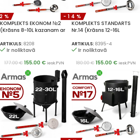
12%
-14%
KOMPLEKTS EKONOM №2
KOMPLEKTS STANDARTS
(Krāsns 8-10L kazanam ar
Nr.14 (Krāsns 12-16L
skursteni + uzbeku kazans
kazanam + uzbeku kazans
10L + plova karote 40cm +
16L + plova karote 46cm +
ARTIKULS:
8208
ARTIKULS:
8395-4
Ir noliktavā
Ir noliktavā
zupas kauss 40cm)
zupas kauss 46cm)
155.00
€
155.00
€
177.00
€
180.00
€
iesk.PVN
iesk.PVN