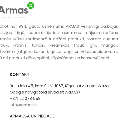
ākot no 1994. gada, uzņēmums ARMAS veiksmīgi darbojas
atvijas tirgū, specializējoties austrumu mājsaimniecības
recēs. Mūsu sortimentā ir dažādi produkti, tostarp čuguna
rauki, krāsnis, tandiri, keramikas trauki, grili, mangali,
trvārītāji(afgāņu kazani), gāzes degļi un virtuves piederumi,
ā arī produkti dārzkopībai, kūpināšanai un konservēšanai.
KONTAKTI
Buļļu iela 45, korp.9, LV-1067, Rīga, Latvija (vai Waze,
Google navigatorā ievadiet ARMAS)
+371 22 078 558
info@armas.lv
APMAKSA UN PIEGĀDE