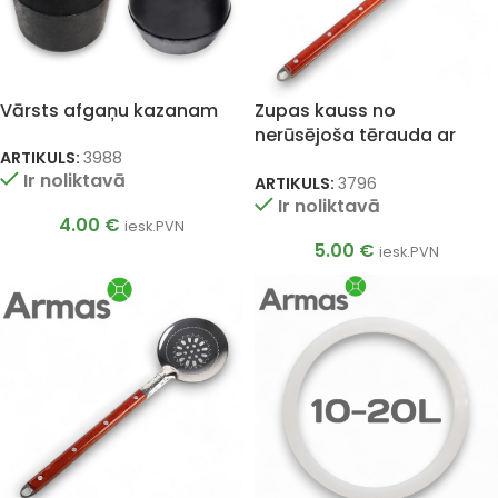
Vārsts afgaņu kazanam
Zupas kauss no
nerūsējoša tērauda ar
koka kātu 40cm
ARTIKULS:
3988
Ir noliktavā
ARTIKULS:
3796
Ir noliktavā
4.00
€
iesk.PVN
5.00
€
iesk.PVN