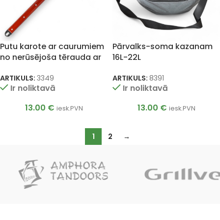
Putu karote ar caurumiem
Pārvalks-soma kazanam
no nerūsējoša tērauda ar
16L-22L
koka kātu 64cm
ARTIKULS:
8391
ARTIKULS:
3349
Ir noliktavā
Ir noliktavā
13.00
€
13.00
€
iesk.PVN
iesk.PVN
1
2
→