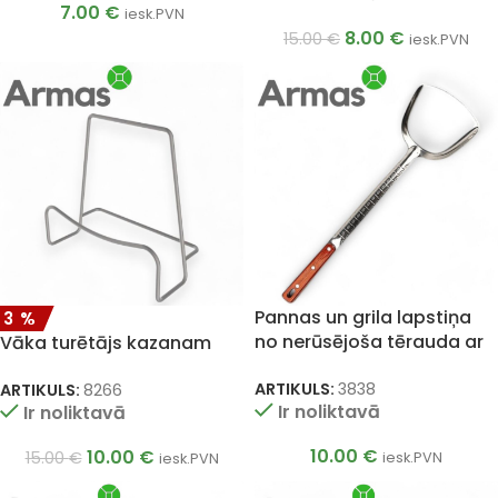
7.00
€
iesk.PVN
8.00
€
15.00
€
iesk.PVN
Pannas un grila lapstiņa
33%
no nerūsējoša tērauda ar
Vāka turētājs kazanam
koka rokturi 46cm
ARTIKULS:
3838
ARTIKULS:
8266
Ir noliktavā
Ir noliktavā
10.00
€
10.00
€
15.00
€
iesk.PVN
iesk.PVN