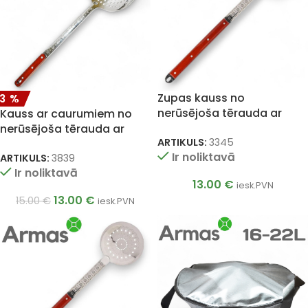
Zupas kauss no
13%
nerūsējoša tērauda ar
Kauss ar caurumiem no
koka kātu 64cm
nerūsējoša tērauda ar
ARTIKULS:
3345
koka kātu 50cm
Ir noliktavā
ARTIKULS:
3839
Ir noliktavā
13.00
€
iesk.PVN
13.00
€
15.00
€
iesk.PVN