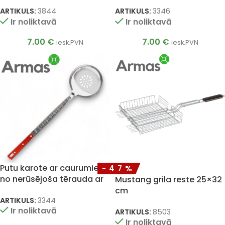
koka kātu 45cm
koka kātu 46cm
ARTIKULS:
3844
ARTIKULS:
3346
Ir noliktavā
Ir noliktavā
7.00
€
7.00
€
iesk.PVN
iesk.PVN
Putu karote ar caurumiem
-47%
no nerūsējoša tērauda ar
Mustang grila reste 25×32
koka kātu 46cm
cm
ARTIKULS:
3344
Ir noliktavā
ARTIKULS:
8503
Ir noliktavā