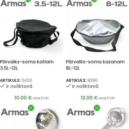
Pārvalks-soma katlam
Pārvalks-soma kazanam
3.5L-12L
8L-12L
ARTIKULS:
3450
ARTIKULS:
8390
Ir noliktavā
Ir noliktavā
10.00
€
12.00
€
iesk.PVN
iesk.PVN