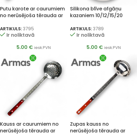
Putu karote ar caurumiem
Silikona blīve afgāņu
no nerūsējoša tērauda ar
kazaniem 10/12/15/20
koka kātu 40cm
litriem
ARTIKULS:
3795
ARTIKULS:
3789
Ir noliktavā
Ir noliktavā
5.00
€
5.00
€
iesk.PVN
iesk.PVN
Kauss ar caurumiem no
Zupas kauss no
nerūsējoša tērauda ar
nerūsējoša tērauda ar