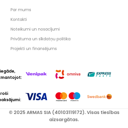
Par mums
Kontakti
Noteikumi un nosacījumi
Privātuma un sīkdatņu politika
Projekti un finansējums
iegāde,
zmantojot:
roši
aksājumi:
© 2025 ARMAS SIA (40103119172). Visas tiesības
aizsargātas.