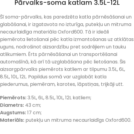
Pārvalks-soma katlam 3.5L-12L
Šī soma-pārvalks, kas paredzēta katla pārnēsāšanai un
glabāšanai, ir izgatavota no izturīga, putekļu un mitruma
necaurlaidīga materiāla Oxford600. Tā ir ideāli
piemērota lietošanai pēc katla izmantošanas uz atklātas
uguns, nodrošinot aizsardzību pret sodrējiem un tauku
atlikumiem. Ērts pārnēsāšanai un transportēšanai
automašīnā, kā arī tā uzglabāšana pēc lietošanas. Šis
aizsargpārvalks piemērots katliem ar tilpumu 3.5L, 6L,
8.5L, 10L, 12L. Papildus somā var uzglabāt katla
piederumus, piemēram, karotes, lāpstiņas, trijkāji utt.
Piemērots:
3.5L, 6L, 8.5L, 10L, 12L katliem;
Diametrs:
43 cm;
Augstums:
17 cm;
Materiāls:
putekļu un mitruma necaurlaidīgs Oxford600.