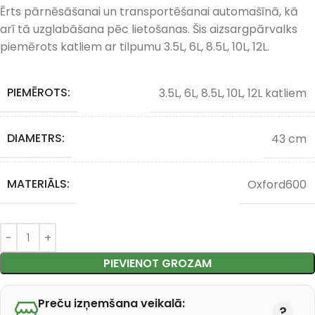
Ērts pārnēsāšanai un transportēšanai automašīnā, kā
arī tā uzglabāšana pēc lietošanas. Šis aizsargpārvalks
piemērots katliem ar tilpumu 3.5L, 6L, 8.5L, 10L, 12L.
PIEMĒROTS:
3.5L, 6L, 8.5L, 10L, 12L katliem
DIAMETRS:
43 cm
MATERIĀLS:
Oxford600
PIEVIENOT GROZAM
Preču izņemšana veikalā: