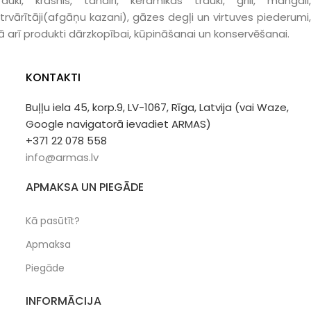
rauki, krāsnis, tandiri, keramikas trauki, grili, mangali,
trvārītāji(afgāņu kazani), gāzes degļi un virtuves piederumi,
ā arī produkti dārzkopībai, kūpināšanai un konservēšanai.
KONTAKTI
Buļļu iela 45, korp.9, LV-1067, Rīga, Latvija (vai Waze,
Google navigatorā ievadiet ARMAS)
+371 22 078 558
info@armas.lv
APMAKSA UN PIEGĀDE
Kā pasūtīt?
Apmaksa
Piegāde
INFORMĀCIJA