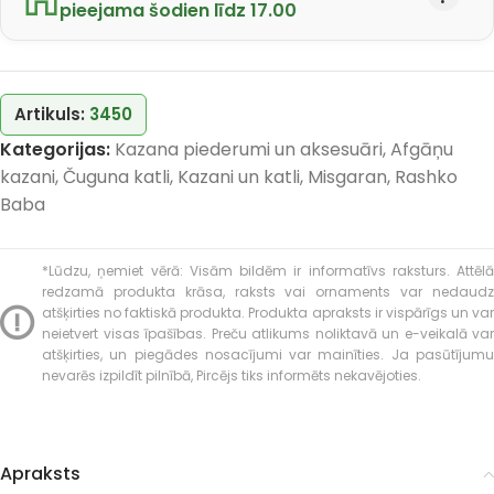
pieejama šodien līdz 17.00
Artikuls:
3450
Kategorijas:
Kazana piederumi un aksesuāri
,
Afgāņu
kazani
,
Čuguna katli
,
Kazani un katli
,
Misgaran
,
Rashko
Baba
*Lūdzu, ņemiet vērā: Visām bildēm ir informatīvs raksturs. Attēlā
redzamā produkta krāsa, raksts vai ornaments var nedaudz
atšķirties no faktiskā produkta. Produkta apraksts ir vispārīgs un var
neietvert visas īpašības. Preču atlikums noliktavā un e-veikalā var
atšķirties, un piegādes nosacījumi var mainīties. Ja pasūtījumu
nevarēs izpildīt pilnībā, Pircējs tiks informēts nekavējoties.
Apraksts