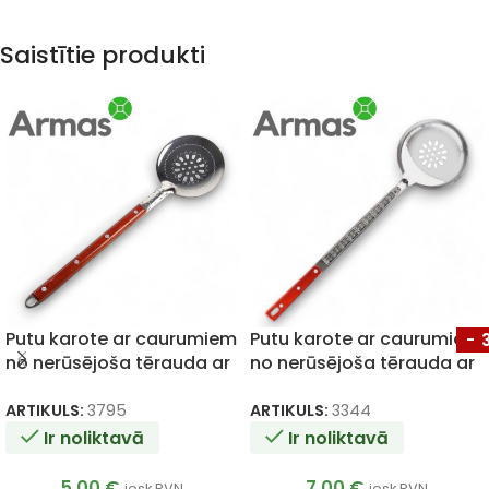
Saistītie produkti
Putu karote ar caurumiem
Putu karote ar caurumiem
-
no nerūsējoša tērauda ar
no nerūsējoša tērauda ar
koka kātu 40cm
koka kātu 46cm
ARTIKULS:
3795
ARTIKULS:
3344
Ir noliktavā
Ir noliktavā
5.00
€
7.00
€
iesk.PVN
iesk.PVN